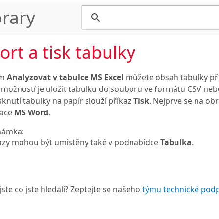
rary
ort a tisk tabulky
em
Analyzovat v tabulce MS Excel
můžete obsah tabulky pře
možností je uložit tabulku do souboru ve formátu CSV n
sknutí tabulky na papír slouží příkaz
Tisk
. Nejprve se na ob
kace
MS Word
.
námka:
azy mohou být umístěny také v podnabídce
Tabulka
.
jste co jste hledali? Zeptejte se našeho
týmu technické pod