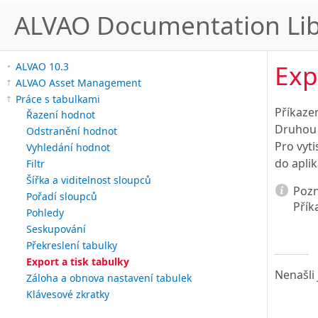
ALVAO Documentation Lib
Exp
ALVAO 10.3
ALVAO Asset Management
Práce s tabulkami
Příkaz
Řazení hodnot
Druhou 
Odstranění hodnot
Pro vyti
Vyhledání hodnot
do apli
Filtr
Šířka a viditelnost sloupců
Poz
Pořadí sloupců
Přík
Pohledy
Seskupování
Překreslení tabulky
Export a tisk tabulky
Nenašli 
Záloha a obnova nastavení tabulek
Klávesové zkratky