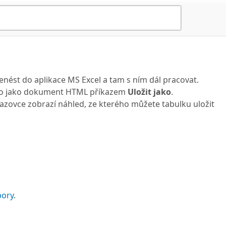
nést do aplikace MS Excel a tam s ním dál pracovat.
ebo jako dokument HTML příkazem
Uložit jako
.
razovce zobrazí náhled, ze kterého můžete tabulku uložit
pory
.