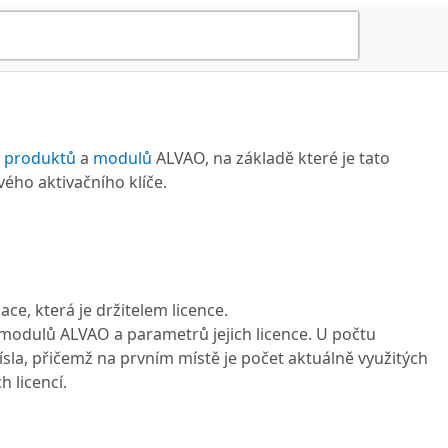
í
produktů
a
modulů
ALVAO, na základě které je tato
ého aktivačního klíče.
ce, která je držitelem licence.
modulů ALVAO a parametrů jejich licence. U počtu
 čísla, přičemž na prvním místě je počet aktuálně využitých
 licencí.