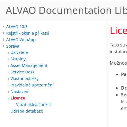
ALVAO Documentation Lib
Lic
ALVAO 10.3
Rejstřík oken a příkazů
ALVAO WebApp
Tato str
Správa
instala
Uživatelé
Skupiny
Možnost
Asset Management
Service Desk
Pa
Vlastní položky
Pravidelná upozornění
Dr
Nastavení
Se
Licence
li
Vložit aktivační klíč
en
Údržba databáze