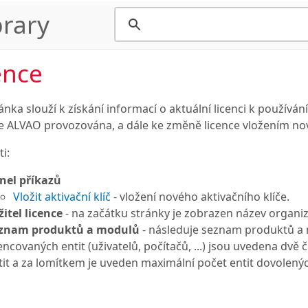
rary
ence
ánka slouží k získání informací o aktuální licenci k používán
ce ALVAO provozována, a dále ke změně licence vložením nov
i:
nel příkazů
Vložit aktivační klíč
- vložení nového aktivačního klíče.
žitel licence
- na začátku stránky je zobrazen název organiza
znam produktů a modulů
- následuje seznam produktů a 
cencovaných entit (uživatelů, počítačů, ...) jsou uvedena dvě
tit a za lomítkem je uveden maximální počet entit dovolených