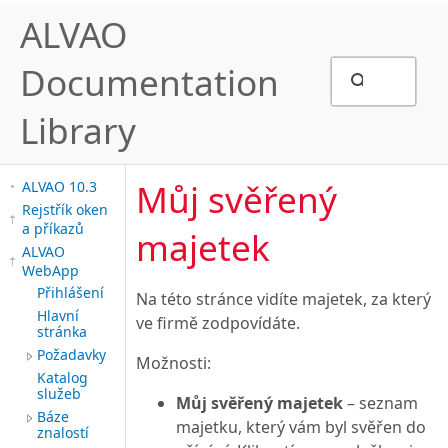
ALVAO
Documentation
Library
Můj svěřený
ALVAO 10.3
Rejstřík oken
a příkazů
majetek
ALVAO
WebApp
Přihlášení
Na této stránce vidíte majetek, za který
Hlavní
ve firmě zodpovídáte.
stránka
Požadavky
Možnosti:
Katalog
služeb
Můj svěřený majetek
– seznam
Báze
majetku, který vám byl svěřen do
znalostí