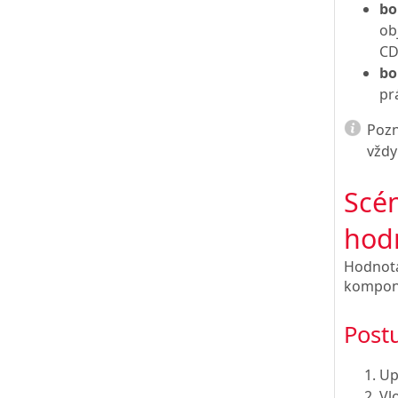
bo
ob
CD
bo
pr
Poz
vžd
Scén
hod
Hodnota 
kompone
Post
Up
Vl