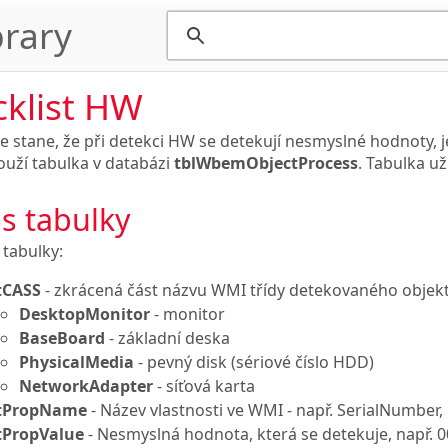
rary
cklist HW
e stane, že při detekci HW se detekují nesmyslné hodnoty, j
ouží tabulka v databázi
tblWbemObjectProcess
. Tabulka u
s tabulky
 tabulky:
tCASS
- zkrácená část názvu WMI třídy detekovaného objekt
DesktopMonitor
- monitor
BaseBoard
- základní deska
PhysicalMedia
- pevný disk (sériové číslo HDD)
NetworkAdapter
- síťová karta
tPropName
- Název vlastnosti ve WMI - např. SerialNumber,
tPropValue
- Nesmyslná hodnota, která se detekuje, např. 