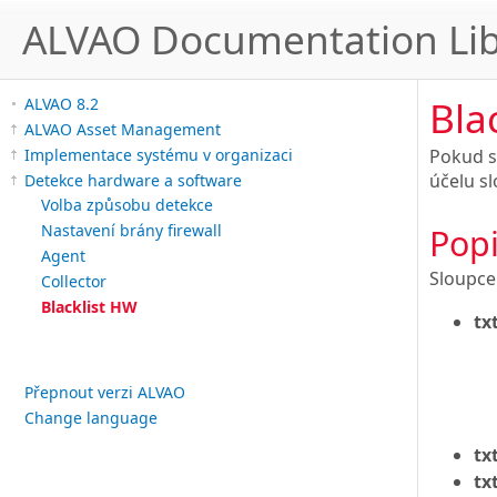
ALVAO Documentation Lib
Bla
ALVAO 8.2
ALVAO Asset Management
Implementace systému v organizaci
Pokud s
účelu sl
Detekce hardware a software
Volba způsobu detekce
Nastavení brány firewall
Popi
Agent
Sloupce
Collector
Blacklist HW
tx
Přepnout verzi ALVAO
Change language
tx
tx