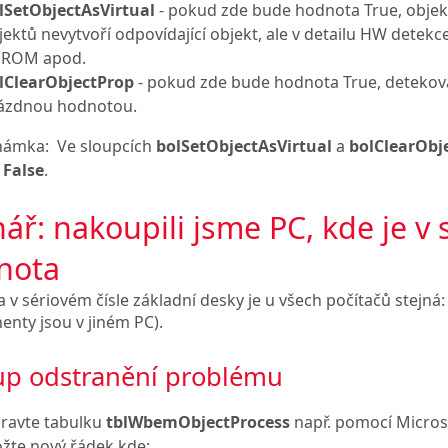
lSetObjectAsVirtual
- pokud zde bude hodnota True, objekt 
jektů nevytvoří odpovídající objekt, ale v detailu HW detekce
ROM apod.
lClearObjectProp
- pokud zde bude hodnota True, detekov
ázdnou hodnotou.
námka:
Ve sloupcích
bolSetObjectAsVirtual
a
bolClearObj
y
False
.
ář: nakoupili jsme PC, kde je v s
nota
v sériovém čísle základní desky je u všech počítačů stejná
nty jsou v jiném PC).
up odstranění problému
ravte tabulku
tblWbemObjectProcess
např. pomocí Micros
ožte nový řádek kde: