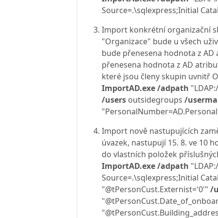
Source=.\sqlexpress;Initial Cat
Import konkrétní organizační s
"Organizace" bude u všech uži
bude přenesena hodnota z AD at
přenesena hodnota z AD atributu
které jsou členy skupin uvnitř 
ImportAD.exe /adpath
"LDAP:
/users
outsidegroups
/userma
"PersonalNumber=AD.Person
Import nově nastupujících zaměs
úvazek, nastupují 15. 8. ve 10 h
do vlastních položek příslušnýc
ImportAD.exe
/adpath
"LDAP:
Source=.\sqlexpress;Initial Cat
"@tPersonCust.Externist='0'"
/
"@tPersonCust.Date_of_onboard
"@tPersonCust.Building_addres