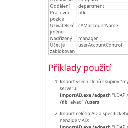
Oddělení
department
Pracovní
title
pozice
Uživatelské
sAMaccountName
jméno
Nadřízený
manager
Účet je
userAccountControl
zablokován
Příklady použití
Import všech členů skupiny "m
serveru:
ImportAD.exe /adpath
"LDAP:
/db
"alvao"
/users
Import celého AD a specifického
nenajde v AD:
ImportAD.exe /adpath
"LDAP: