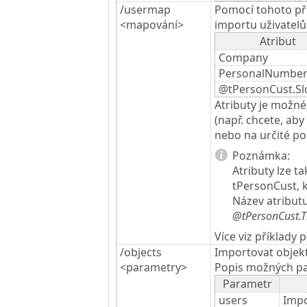
/usermap
Pomocí tohoto pří
<mapování>
importu uživatelů
Atribut
Company
PersonalNumbe
@tPersonCust.Sl
Atributy je možn
(např. chcete, ab
nebo na určité po
Poznámka:
Atributy lze t
tPersonCust, 
Název atribut
@tPersonCust.Ti
Více viz příklady p
/objects
Importovat objek
<parametry>
Popis možných p
Parametr
users
Impo