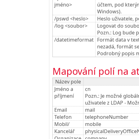
jméno>
účtem, pod kterým
Windows).
/pswd <heslo>
Heslo uživatele, 
/log <soubor>
Logovat do soubor
Pozn.: Log bude 
/datetimeformat
Formát data v tex
nezadá, formát s
Podrobný popis m
Mapování polí na a
Název pole
Jméno a
cn
příjmení
Pozn.: Je možné globál
uživatele z LDAP - Mož
Email
mail
Telefon
telephoneNumber
Mobil/
mobile
Kancelář
physicalDeliveryOffic
Organizace
company