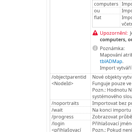
computers
Impo
ou
Impo
flat
Impo
včet
Upozornění:
J
computers, o
Poznámka:
Mapování atri
tblADMap
.
Import vytváří
/objectparentid
Nové objekty vytv
<NodeId>
Funguje pouze ve 
Pozn.: Hodnotu No
systémového slou
/noportraits
Importovat bez po
/wait
Na konci importu 
/progress
Zobrazovat průbě
/login
Přihlašovací jmén
<přihlašovací
Pozn.: Pokud nen