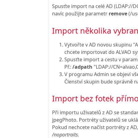
Spusťte import na celé AD (LDAP://DC
navíc použijte parametr
remove
(/us
Import několika vybra
Vytvořte v AD novou skupinu "A
chcete importovat do ALVAO s
Spusťte import a cestu v para
Př.:
/adpath
"LDAP://CN=alvao
V programu Admin se objeví všec
Členství skupin bude správně n
Import bez fotek přímo
Při importu uživatelů z AD se standar
jpegPhoto. Portréty uživatelů se ukl
Pokud nechcete načíst portréty z AD,
/noportraits.