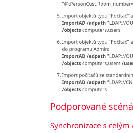
"@tPersonCust.Room_number='
Import objektů typu "Počítač" 
ImportAD /adpath
"LDAP://O
/objects
computers,users
Import objektů typu "Počítač" 
do programu Admin:
ImportAD /adpath
"LDAP://O
/objects
computers,users
/use
Import počítačů ze standardn
ImportAD /adpath
"LDAP://C
/objects
computers
Podporované scéná
Synchronizace s celým 