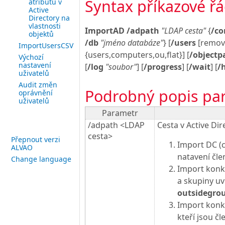
Syntax příkazové ř
atributů v
Active
Directory na
vlastnosti
ImportAD /adpath
"LDAP cesta"
{
/c
objektů
/db
"jméno databáze"
} [
/users
[remov
ImportUsersCSV
{users,computers,ou,flat}] [
/objectp
Výchozí
nastavení
[
/log
"soubor"
] [
/progress
] [
/wait
] [
/
uživatelů
Audit změn
Podrobný popis pa
oprávnění
uživatelů
Parametr
/adpath <LDAP
Cesta v Active Di
cesta>
Přepnout verzi
Import DC (c
ALVAO
natavení čle
Change language
Import konkr
a skupiny u
outsidegro
Import konkr
kteří jsou čl