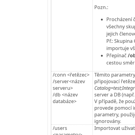
Pozn.:
Procházení č
všechny skup
jejich členov
Př.: Skupina
importuje v
Přepínač
/ob
cestou směr
/conn <řetězec>
Těmito parametry 
/server<název
připojovací řetěze
serveru>
Catalog=test;Integr
/db <název
server a DB (např
databáze>
V případě, že pou
provede pomocí i
parametry, použi
ignorovány.
/users
Importovat uživat
<parametry>