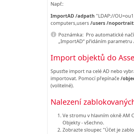
Např.:
ImportAD /adpath
"LDAP://OU=ou
computers,users
/users /noportrait
Poznámka:
Pro automatické načí
„ImportAD“ přidáním parametru /
Import objektů do As
Spusťte import na celé AD nebo vyb
importovat. Pomocí přepínače
/obje
(volitelné).
Nalezení zablokovaných 
Ve stromu v hlavním okně AM Co
Objekty - všechno.
Zobrazte sloupec "Účet je zabl