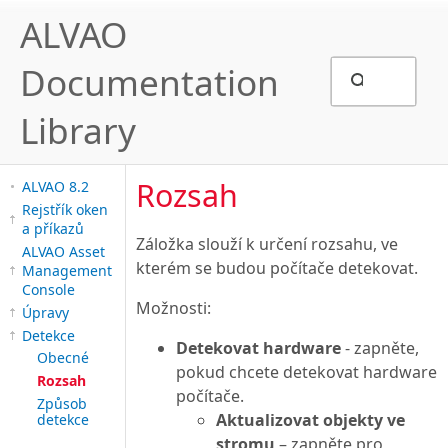
ALVAO
Documentation
Library
Rozsah
ALVAO 8.2
Rejstřík oken
a příkazů
Záložka slouží k určení rozsahu, ve
ALVAO Asset
kterém se budou počítače detekovat.
Management
Console
Možnosti:
Úpravy
Detekce
Detekovat hardware
- zapněte,
Obecné
pokud chcete detekovat hardware
Rozsah
počítače.
Způsob
Aktualizovat objekty ve
detekce
stromu
– zapněte pro