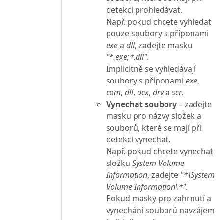
detekci prohledávat.
Např. pokud chcete vyhledat
pouze soubory s příponami
exe
a
dll
, zadejte masku
"*.exe;*.dll"
.
Implicitně se vyhledávají
soubory s příponami
exe
,
com
,
dll
,
ocx
,
drv
a
scr
.
Vynechat soubory
– zadejte
masku pro názvy složek a
souborů, které se mají při
detekci vynechat.
Např. pokud chcete vynechat
složku
System Volume
Information
, zadejte
"*\System
Volume Information\*"
.
Pokud masky pro zahrnutí a
vynechání souborů navzájem