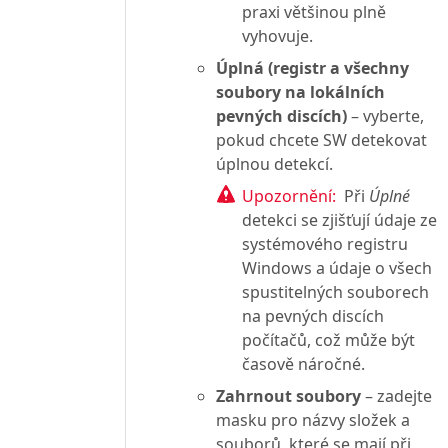
praxi většinou plně
vyhovuje.
Úplná (registr a všechny
soubory na lokálních
pevných discích)
– vyberte,
pokud chcete SW detekovat
úplnou detekcí.
Upozornění:
Při
Úplné
detekci se zjišťují údaje ze
systémového registru
Windows a údaje o všech
spustitelných souborech
na pevných discích
počítačů, což může být
časově náročné.
Zahrnout soubory
– zadejte
masku pro názvy složek a
souborů, které se mají při