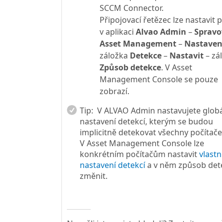
SCCM Connector.
Připojovací řetězec lze nastavit 
v aplikaci
Alvao Admin
–
Spravo
Asset Management
–
Nastaven
záložka
Detekce
–
Nastavit
– zá
Způsob detekce
. V Asset
Management Console se pouze
zobrazí.
Tip:
V ALVAO Admin nastavujete globá
nastavení detekcí, kterým se budou
implicitně detekovat všechny počítače
V Asset Management Console lze
konkrétním počítačům nastavit
vlastn
nastavení detekcí
a v něm způsob det
změnit.