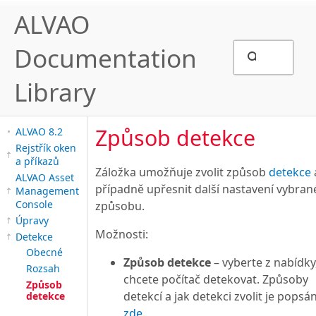
ALVAO
Documentation
Library
Způsob detekce
ALVAO 8.2
Rejstřík oken
a příkazů
Záložka umožňuje zvolit způsob
detekce
ALVAO Asset
případně upřesnit další nastavení vybra
Management
Console
způsobu.
Úpravy
Možnosti:
Detekce
Obecné
Způsob detekce
– vyberte z nabídky,
Rozsah
chcete počítač detekovat. Způsoby
Způsob
detekcí a jak detekci zvolit je popsá
detekce
zde
.