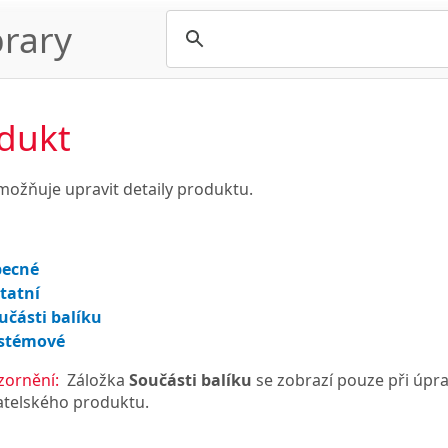
rary
dukt
ožňuje upravit detaily produktu.
ecné
tatní
učásti balíku
stémové
ornění:
Záložka
Součásti balíku
se zobrazí pouze při úpra
atelského produktu.