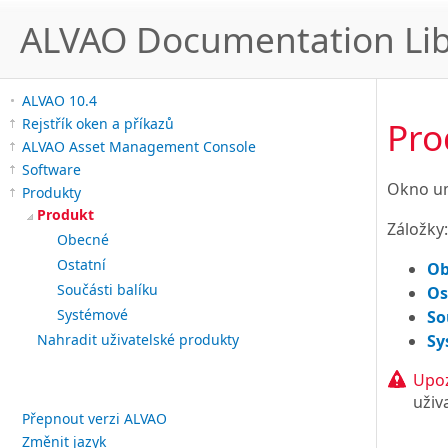
ALVAO Documentation Lib
ALVAO 10.4
Pro
Rejstřík oken a příkazů
ALVAO Asset Management Console
Software
Okno um
Produkty
Produkt
Záložky:
Obecné
Ostatní
Ob
Součásti balíku
Os
Systémové
So
Sy
Nahradit uživatelské produkty
Upoz
uživ
Přepnout verzi ALVAO
Změnit jazyk