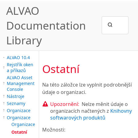
ALVAO
Documentation
Library
ALVAO 10.4
Ostatní
Rejstřík oken
a příkazů
ALVAO Asset
Management
Na této záložce lze vyplnit podrobnější
Console
údaje o organizaci.
Nástroje
Seznamy
Upozornění:
Nelze měnit údaje o
organizacích načtených z
Knihovny
Organizace
softwarových produktů
Organizace
Organizace
Možnosti:
Ostatní