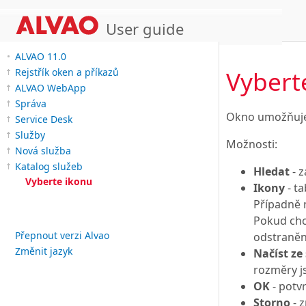
User guide
ALVAO 11.0
Vybert
Rejstřík oken a příkazů
ALVAO WebApp
Správa
Okno umožňuje 
Service Desk
Služby
Možnosti:
Nová služba
Katalog služeb
Hledat
- z
Vyberte ikonu
Ikony
- ta
Případně 
Pokud chc
Přepnout verzi Alvao
odstranění
Změnit jazyk
Načíst ze
rozměry j
OK
- potvr
Storno
- 