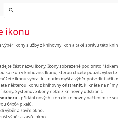
e ikonu
výběr ikony služby z knihovny ikon a také správu této knih
adejte část názvu ikony. Ikony zobrazené pod tímto řádkem 
bulka ikon v knihovně. Ikonu, kterou chcete použít, vybert
můžete ikonu vybrat kliknutím myši a výběr potvrdit tlačít
ete některou ikonu z knihovny
odstranit
, klikněte na ní m
 ikony. Systémové ikony nelze z knihovny odstranit.
 souboru
- přidání nových ikon do knihovny načtením ze s
sou 64x64 pixelů.
dí výběr a zavře okno.
zruší výběr a zavře okno.