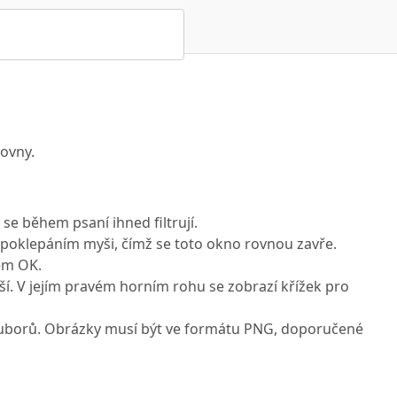
ovny.
se během psaní ihned filtrují.
e poklepáním myši, čímž se toto okno rovnou zavře.
kem OK.
yší. V jejím pravém horním rohu se zobrazí křížek pro
ouborů. Obrázky musí být ve formátu PNG, doporučené