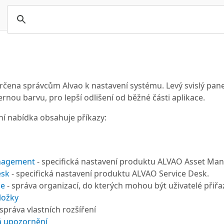
rčena správcům Alvao k nastavení systému. Levý svislý pane
černou barvu, pro lepší odlišení od běžné části aplikace.
vní nabídka obsahuje příkazy:
nagement
- specifická nastavení produktu ALVAO Asset Ma
esk
- specifická nastavení produktu ALVAO Service Desk.
ce
- správa organizací, do kterých mohou být uživatelé přiřa
ložky
 správa vlastních rozšíření
á upozornění