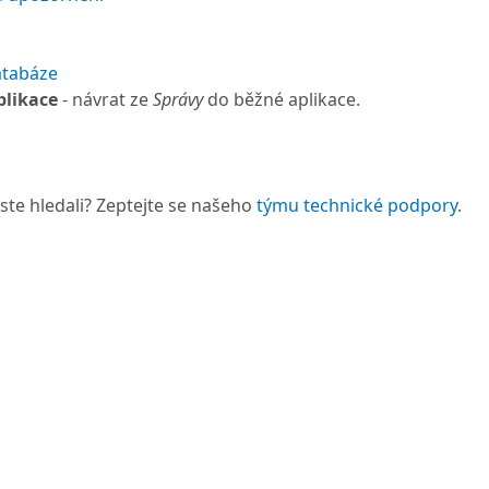
atabáze
plikace
- návrat ze
Správy
do běžné aplikace.
 jste hledali? Zeptejte se našeho
týmu technické podpory
.