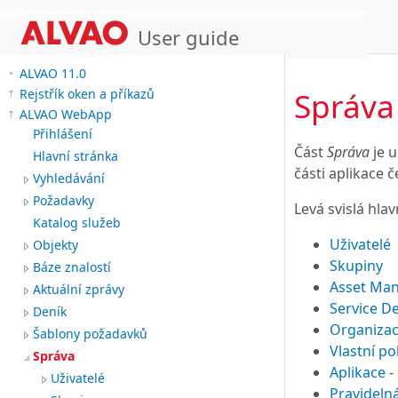
User guide
ALVAO 11.0
Správa
Rejstřík oken a příkazů
ALVAO WebApp
Přihlášení
Část
Správa
je u
Hlavní stránka
části aplikace 
Vyhledávání
Požadavky
Levá svislá hla
Katalog služeb
Uživatelé
Objekty
Skupiny
Báze znalostí
Asset Ma
Aktuální zprávy
Service D
Deník
Organiza
Šablony požadavků
Vlastní po
Správa
Aplikace
-
Uživatelé
Pravideln