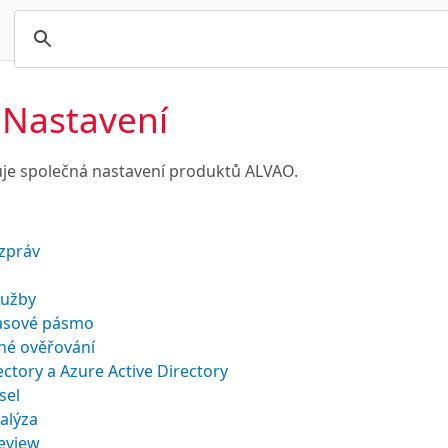
- Nastavení
je společná nastavení produktů ALVAO.
 zpráv
lužby
časové pásmo
né ověřování
ectory a Azure Active Directory
sel
alýza
review