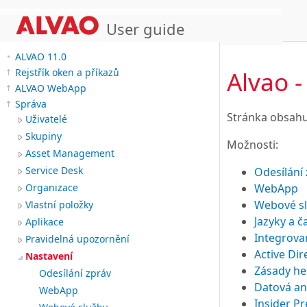
User guide
ALVAO 11.0
Alvao 
Rejstřík oken a příkazů
ALVAO WebApp
Správa
Stránka obsahu
Uživatelé
Skupiny
Možnosti:
Asset Management
Service Desk
Odesílání
WebApp
Organizace
Webové s
Vlastní položky
Jazyky a 
Aplikace
Integrova
Pravidelná upozornění
Active Dir
Nastavení
Zásady he
Odesílání zpráv
Datová an
WebApp
Insider P