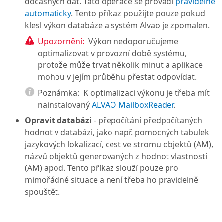
dočasných dat. Tato operace se provádí
pravidelně
automaticky
. Tento příkaz použijte pouze pokud
klesl výkon databáze a systém Alvao je zpomalen.
Upozornění:
Výkon nedoporučujeme
optimalizovat v provozní době systému,
protože může trvat několik minut a aplikace
mohou v jejím průběhu přestat odpovídat.
Poznámka:
K optimalizaci výkonu je třeba mít
nainstalovaný
ALVAO MailboxReader
.
Opravit databázi
- přepočítání předpočítaných
hodnot v databázi, jako např. pomocných tabulek
jazykových lokalizací, cest ve stromu objektů (AM),
názvů objektů generovaných z hodnot vlastností
(AM) apod. Tento příkaz slouží pouze pro
mimořádné situace a není třeba ho pravidelně
spouštět.