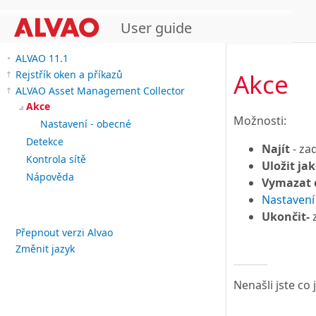
User guide
ALVAO 11.1
Akce
Rejstřík oken a příkazů
ALVAO Asset Management Collector
Akce
Možnosti:
Nastavení - obecné
Detekce
Najít
- zad
Kontrola sítě
Uložit jak
Nápověda
Vymazat 
Nastavení
Ukončit-
z
Přepnout verzi Alvao
Změnit jazyk
Nenašli jste co