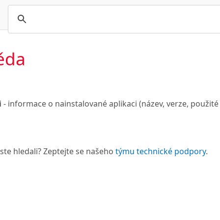
ěda
i
- informace o nainstalované aplikaci (název, verze, použité
 jste hledali? Zeptejte se našeho
týmu technické podpory
.