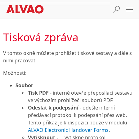
Tisková zpráva
V tomto okně můžete prohlížet tiskové sestavy a dále s
nimi pracovat.
Možnosti:
Soubor
Tisk PDF
- interně otevře přeposílací sestavu
ve výchozím prohlížeči souborů PDF.
Odeslat k podepsání
- odešle interní
předávací protokol k podepsání přes web.
Tento příkaz je k dispozici pouze v modulu
ALVAO Electronic Handover Forms
.
Vytisknout .
.. - vytiskne protokol.