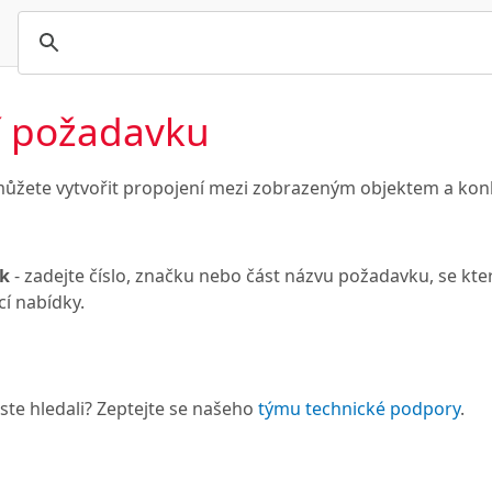
í požadavku
ůžete vytvořit propojení mezi zobrazeným objektem a ko
k
- zadejte číslo, značku nebo část názvu požadavku, se kte
í nabídky.
 jste hledali? Zeptejte se našeho
týmu technické podpory
.