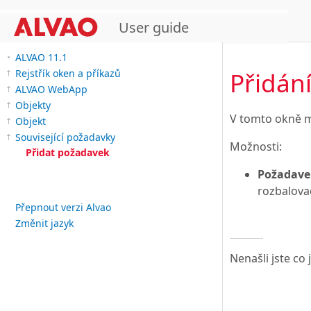
User guide
ALVAO 11.1
Přidán
Rejstřík oken a příkazů
ALVAO WebApp
Objekty
V tomto okně m
Objekt
Související požadavky
Možnosti:
Přidat požadavek
Požadave
rozbalovac
Přepnout verzi Alvao
Změnit jazyk
Nenašli jste co