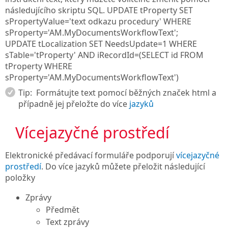
následujícího skriptu SQL.
UPDATE tProperty SET
sPropertyValue='text odkazu procedury' WHERE
sProperty='AM.MyDocumentsWorkflowText';
UPDATE tLocalization SET NeedsUpdate=1 WHERE
sTable='tProperty' AND iRecordId=(SELECT id FROM
tProperty WHERE
sProperty='AM.MyDocumentsWorkflowText')
Tip:
Formátujte text pomocí běžných značek html a
případně jej přeložte do více
jazyků
Vícejazyčné prostředí
Elektronické předávací formuláře podporují
vícejazyčné
prostředí
. Do více jazyků můžete přeložit následující
položky
Zprávy
Předmět
Text zprávy