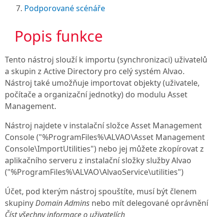
Podporované scénáře
Popis funkce
Tento nástroj slouží k importu (synchronizaci) uživatelů
a skupin z Active Directory pro celý systém Alvao.
Nástroj také umožňuje importovat objekty (uživatele,
počítače a organizační jednotky) do modulu
Asset
Management
.
Nástroj najdete v instalační složce
Asset Management
Console
("%ProgramFiles%\ALVAO\Asset Management
Console\ImportUtilities")
nebo jej můžete zkopírovat z
aplikačního serveru z instalační složky služby Alvao
("%ProgramFiles%\ALVAO\AlvaoService\utilities")
Účet, pod kterým nástroj spouštíte, musí být členem
skupiny
Domain Admins
nebo mít delegované oprávnění
Číst všechny informace o uživatelích