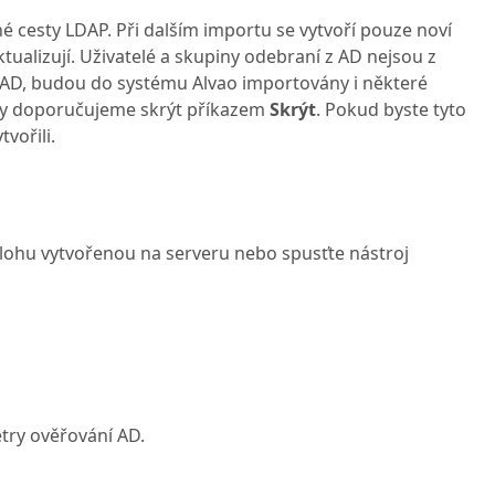
é cesty LDAP. Při dalším importu se vytvoří pouze noví
ktualizují. Uživatelé a skupiny odebraní z AD nejsou z
y AD, budou do systému Alvao importovány i některé
čty doporučujeme skrýt příkazem
Skrýt
. Pokud byste tyto
vořili.
lohu vytvořenou na serveru nebo spusťte nástroj
try ověřování AD.