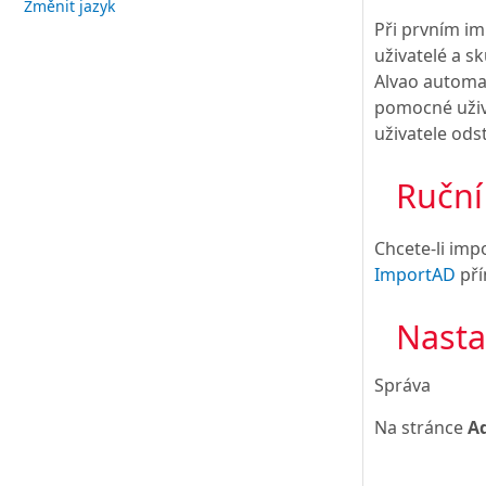
Změnit jazyk
Při prvním im
uživatelé a s
Alvao automat
pomocné uživa
uživatele ods
Ruční
Chcete-li imp
ImportAD
pří
Nasta
Správa
Na stránce
Ad