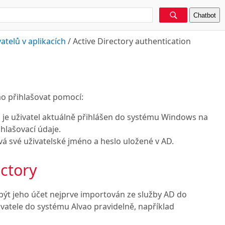
Chatbot
atelů v aplikacích
/
Active Directory authentication
vao přihlašovat pomocí:
m je uživatel aktuálně přihlášen do systému Windows na
hlašovací údaje.
ává své uživatelské jméno a heslo uložené v AD.
ectory
být jeho účet nejprve importován ze služby AD do
atele do systému Alvao pravidelně, například