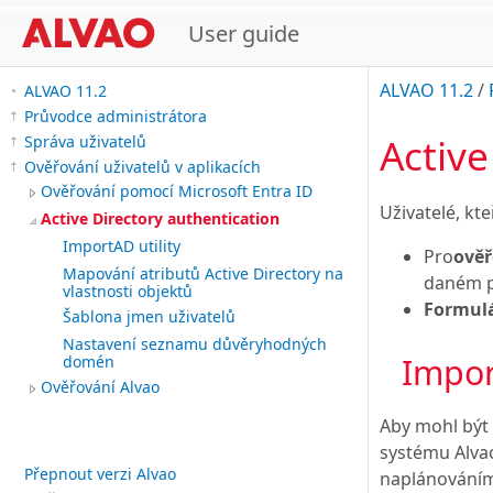
User guide
ALVAO 11.2
/
ALVAO 11.2
Průvodce administrátora
Active
Správa uživatelů
Ověřování uživatelů v aplikacích
Ověřování pomocí Microsoft Entra ID
Uživatelé, kt
Active Directory authentication
ImportAD utility
Pro
ověř
Mapování atributů Active Directory na
daném po
vlastnosti objektů
Formulá
Šablona jmen uživatelů
Nastavení seznamu důvěryhodných
Impor
domén
Ověřování Alvao
Aby mohl být 
systému Alva
Přepnout verzi Alvao
naplánováním 