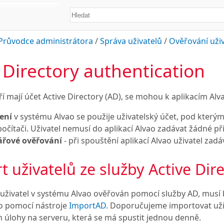
Průvodce administrátora
/
Správa uživatelů
/
Ověřování uživ
 Directory authentication
eří mají účet Active Directory (AD), se mohou k aplikacím Al
ení
v systému Alvao se použije uživatelský účet, pod který
čítači. Uživatel nemusí do aplikací Alvao zadávat žádné při
řové ověřování
- při spouštění aplikací Alvao uživatel zad
t uživatelů ze služby Active Dir
uživatel v systému Alvao ověřován pomocí služby AD, musí 
o pomocí nástroje
ImportAD
. Doporučujeme importovat uživ
úlohy na serveru, která se má spustit jednou denně.