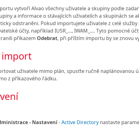
portu vytvoří Alvao všechny uživatele a skupiny podle zadan
kupiny a informace o stávajících uživatelích a skupinách se a
icky odstraněni. Pokud importujete uživatele z celé služb
telské účty, například IUSR_..., IWAM_.... Tyto pomocné ú
tranili příkazem
Odebrat
, při příštím importu by se znovu vyt
 import
ortovat uživatele mimo plán, spusťte ručně naplánovanou ú
mo z příkazového řádku.
vení
ministrace - Nastavení
-
Active Directory
nastavte parame