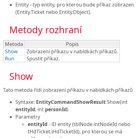
Entity
- typ entity, pro kterou bude příkaz zobrazen
(Entity.Ticket nebo Entity.Object).
Metody rozhraní
Metoda
Popis
Show
Zobrazení příkazu v nabídkách příkazů.
Run
Spustit příkaz.
Show

Tato metoda řídí zobrazení příkazu v nabídkách příkazů
Syntaxe:
EntityCommandShowResult
Show
(int
entityId
, int
personId
)
Parametry
entityId
- iD entity (tblNode.intNodeId nebo
tHdTicket.iHdTicketId), pro kterou se má