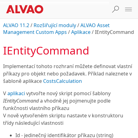
ALVAO 11.2
/
Rozšiřující moduly
/
ALVAO Asset
Management Custom Apps
/
Aplikace
/
IEntityCommand
IEntityCommand
Implementací tohoto rozhraní můžete definovat vlastní
příkazy pro objekt nebo požadavek. Příklad naleznete v
šabloně aplikace
CostsCalculation
V
aplikaci
vytvořte nový skript pomocí šablony
IEntityCommand
a vhodně jej pojmenujte podle
funkčnosti vlastního příkazu
V nově vytvořeném skriptu nastavte v konstruktoru
třídy následující vlastnosti
Id
- jedinečný identifikátor příkazu (
string
)