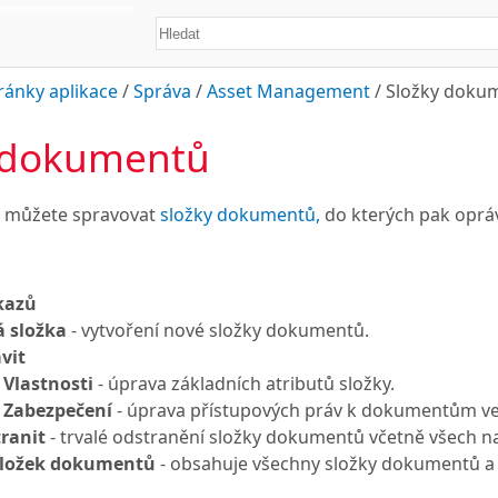
ránky aplikace
/
Správa
/
Asset Management
/
Složky doku
 dokumentů
e můžete spravovat
složky dokumentů,
do kterých pak opráv
kazů
 složka
- vytvoření nové složky dokumentů.
vit
Vlastnosti
- úprava základních atributů složky.
Zabezpečení
- úprava přístupových práv k dokumentům ve
ranit
- trvalé odstranění složky dokumentů včetně všech n
složek dokumentů
- obsahuje všechny složky dokumentů a 