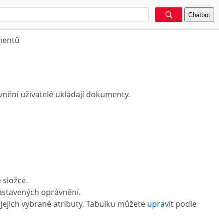
Chatbot
mentů
nění uživatelé ukládají dokumenty.
 složce.
astavených oprávnění.
jejich vybrané atributy. Tabulku můžete
upravit
podle