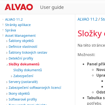
User guide
ALVAO 11.2
/
St
ALVAO 11.2
Stránky aplikace
Složky
Správa
Asset Management
Šablony objektů
Na této stránc
Definice vlastností
Šablony tiskových sestav
Možnosti:
Detekční profily
Panel pří
Složky dokumentů
Nová
Složky dokumentů
Upra
Zabezpečení
Servery (zastaralé)
Zabezpečení softwarových licencí
Odst
Ikony objektů
Tabulka 
Softwarové profily
potřeby.