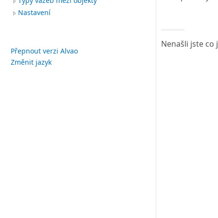
Typy vazeb mezi objekty
Nastavení
Nenašli jste co
Přepnout verzi Alvao
Změnit jazyk