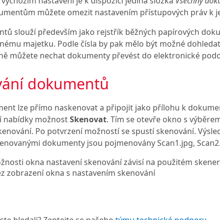
e výchozím nastavení je k dispozici jediná složka
Všechny dok
kumentům můžete omezit nastavením přístupových práv k j
tů slouží především jako rejstřík běžných papírových dok
danému majetku. Podle čísla by pak mělo být možné dohled
dně můžete nechat dokumenty převést do elektronické podob
vání dokumentů
ent lze přímo naskenovat a připojit jako přílohu k dokume
ní nabídky možnost
Skenovat
. Tím se otevře okno s výběre
kenování. Po potvrzení možností se spustí skenování. Výsle
enovanými dokumenty jsou pojmenovány Scan1.jpg, Scan2.
žnosti okna nastavení skenování závisí na použitém skener
z zobrazení okna s nastavením skenování
 jste hledali? Zeptejte se našeho
týmu technické podpory
.