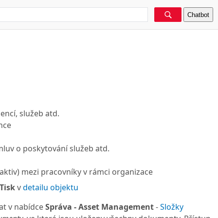
Chatbot
ncí, služeb atd.
ence
luv o poskytování služeb atd.
ktiv) mezi pracovníky v rámci organizace
Tisk
v
detailu objektu
at v nabídce
Správa -
Asset Management
-
Složky