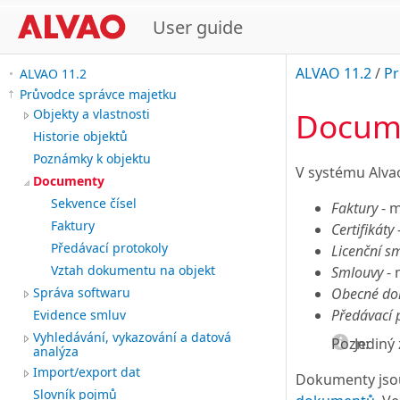
User guide
ALVAO 11.2
/
Pr
ALVAO 11.2
Průvodce správce majetku
Docum
Objekty a vlastnosti
Historie objektů
Poznámky k objektu
V systému Alva
Documenty
Sekvence čísel
Faktury
- m
Faktury
Certifikáty
Předávací protokoly
Licenční s
Vztah dokumentu na objekt
Smlouvy
- 
Obecné do
Správa softwaru
Předávací 
Evidence smluv
Vyhledávání, vykazování a datová
Pozn:
Jediný
analýza
Import/export dat
Dokumenty jso
Slovník pojmů