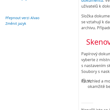
dokumentů
. V
uživatelů k do
Složka dokumen
Přepnout verzi Alvao
se vztahují k 
Změnit jazyk
archivu. Přípa
Skeno
Papírový dokum
vyberte z míst
s nastavením s
Soubory s nask
Pozn:
Vzhled a mo
okamžitě be
Nenašli jste co