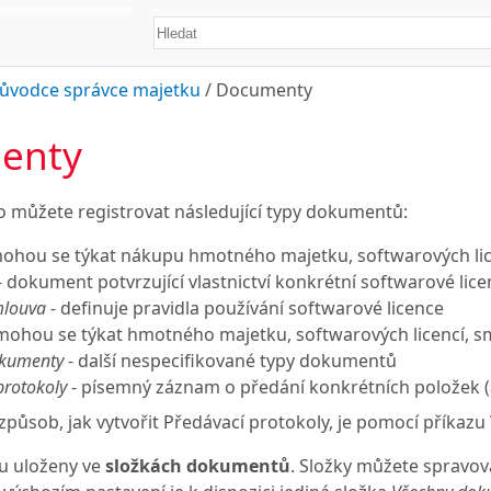
ůvodce správce majetku
/
Documenty
enty
o můžete registrovat následující typy dokumentů:
ohou se týkat nákupu hmotného majetku, softwarových lice
- dokument potvrzující vlastnictví konkrétní softwarové lic
mlouva
- definuje pravidla používání softwarové licence
mohou se týkat hmotného majetku, softwarových licencí, sm
kumenty
- další nespecifikované typy dokumentů
protokoly
- písemný záznam o předání konkrétních položek (a
 způsob, jak vytvořit Předávací protokoly, je pomocí příkazu
u uloženy ve
složkách dokumentů
. Složky můžete spravov