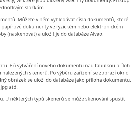
umenty
, ve které jsou uloženy všechny dokumenty. Přístup
ednotlivým složkám
umentů. Můžete v něm vyhledávat čísla dokumentů, které
at papírové dokumenty ve fyzickém nebo elektronickém
y (naskenovat) a uložit je do databáze Alvao.
ntu. Při vytváření nového dokumentu nad tabulkou příloh
m nalezených skenerů. Po výběru zařízení se zobrazí okno
dný obrázek se uloží do databáze jako příloha dokumentu.
jpg atd.
u. U některých typů skenerů se může skenování spustit