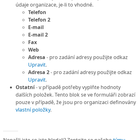
údaje organizace, je-li to vhodné.
Telefon
Telefon 2
E-mail
E-mail 2
Fax
Web
Adresa
- pro zadání adresy použijte odkaz
Upravit
.
Adresa 2
- pro zadání adresy použijte odkaz
Upravit
.
Ostatní
- v případě potřeby vyplňte hodnoty
dalších položek. Tento blok se ve formuláři zobrazí
pouze v případě, že jsou pro organizaci definovány
vlastní položky
.
Nenašli jste co jste hledali? Zeptejte se našeho
týmu