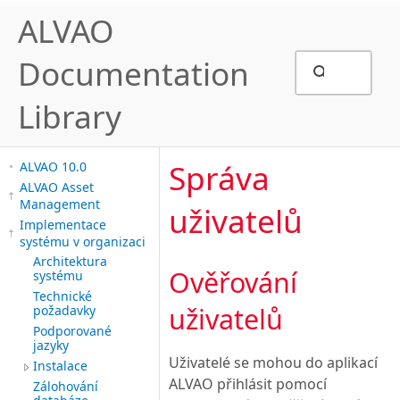
ALVAO
Documentation
Library
Správa
ALVAO 10.0
ALVAO Asset
Management
uživatelů
Implementace
systému v organizaci
Architektura
Ověřování
systému
Technické
uživatelů
požadavky
Podporované
jazyky
Uživatelé se mohou do aplikací
Instalace
ALVAO přihlásit pomocí
Zálohování