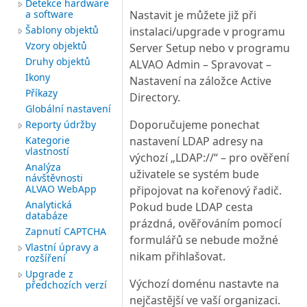
Detekce hardware
Nastavit je můžete již při
a software
Šablony objektů
instalaci/upgrade v programu
Vzory objektů
Server Setup nebo v programu
Druhy objektů
ALVAO Admin – Spravovat –
Ikony
Nastavení na záložce Active
Příkazy
Directory.
Globální nastavení
Doporučujeme ponechat
Reporty údržby
nastavení LDAP adresy na
Kategorie
vlastností
výchozí „LDAP://“ – pro ověření
Analýza
uživatele se systém bude
návštěvnosti
ALVAO WebApp
připojovat na kořenový řadič.
Analytická
Pokud bude LDAP cesta
databáze
prázdná, ověřováním pomocí
Zapnutí CAPTCHA
formulářů se nebude možné
Vlastní úpravy a
nikam přihlašovat.
rozšíření
Upgrade z
Výchozí doménu nastavte na
předchozích verzí
nejčastější ve vaší organizaci.