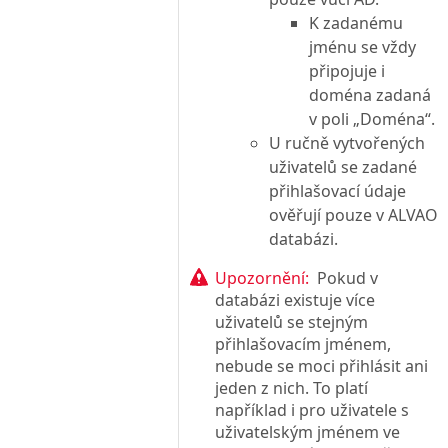
K zadanému
jménu se vždy
připojuje i
doména zadaná
v poli „Doména“.
U ručně vytvořených
uživatelů se zadané
přihlašovací údaje
ověřují pouze v ALVAO
databázi.
Upozornění:
Pokud v
databázi existuje více
uživatelů se stejným
přihlašovacím jménem,
nebude se moci přihlásit ani
jeden z nich. To platí
například i pro uživatele s
uživatelským jménem ve