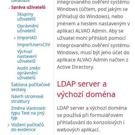
databáze
integrovaného ověření systému
Správa uživatelů
Windows (účtem, pod jakým se
Skupiny
přihlašují do Windows), nebo
uživatelů
jménem a heslem nastaveným v
Oprávnění
aplikaci ALVAO Admin. Aby se
uživatelů
ImportAD
uživatel mohl přihlásit pomocí
ImportUsersCSV
integrovaného ověření systému
Výchozí
Windows, musí být jeho účet do
nastavení
aplikace ALVAO Admin načten z
uživatelů
Active Directory.
Audit změn
oprávnění
uživatelů
LDAP server a
Šablona počítačové
sestavy
výchozí doména
Návrh stromové
struktury
LDAP server a výchozí doména
Změna vlastnosti
typu Text na jiný
se používá při formulářovém
typ
přihlašování do konzolových i
Vložení počítačů
webových aplikací.
do evidence