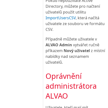
Pokud nepoužíváte Active
Directory, můžete pro načtení
uživatelů použít utilitu
ImportUsersCSV
, která načítá
uživatele ze souboru ve formátu
CSV.
Případně můžete uživatele v
ALVAO Admin
vytvářet ručně
příkazem
Nový uživatel
z místní
nabídky nad seznamem
uživatelů.
Oprávnění
administrátora
ALVAO
Uživatele, kteří mají mít