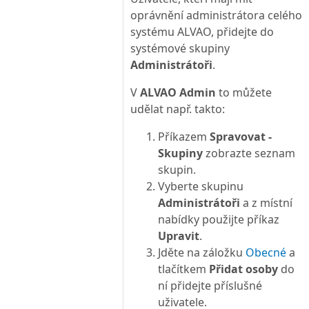
oprávnění administrátora celého
systému ALVAO, přidejte do
systémové skupiny
Administrátoři
.
V
ALVAO Admin
to můžete
udělat např. takto:
Příkazem
Spravovat -
Skupiny
zobrazte seznam
skupin.
Vyberte skupinu
Administrátoři
a z místní
nabídky použijte příkaz
Upravit
.
Jděte na záložku
Obecné
a
tlačítkem
Přidat osoby
do
ní přidejte příslušné
uživatele.