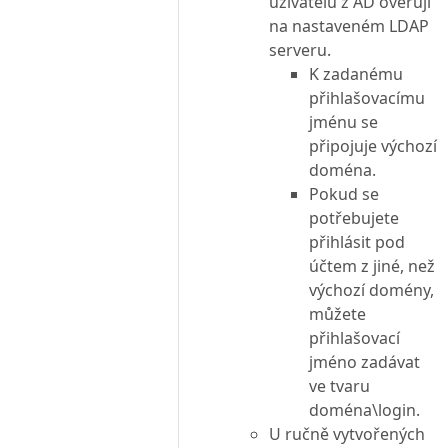
uživatelů z AD ověřují
na nastaveném LDAP
serveru.
K zadanému
přihlašovacímu
jménu se
připojuje výchozí
doména.
Pokud se
potřebujete
přihlásit pod
účtem z jiné, než
výchozí domény,
můžete
přihlašovací
jméno zadávat
ve tvaru
doména\login.
U ručně vytvořených