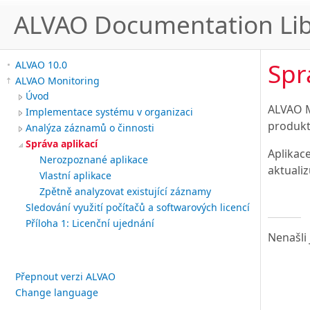
ALVAO Documentation Lib
Spr
ALVAO 10.0
ALVAO Monitoring
Úvod
ALVAO M
Implementace systému v organizaci
produkt
Analýza záznamů o činnosti
Správa aplikací
Aplikac
Nerozpoznané aplikace
aktualiz
Vlastní aplikace
Zpětně analyzovat existující záznamy
Sledování využití počítačů a softwarových licencí
Příloha 1: Licenční ujednání
Nenašli 
Přepnout verzi ALVAO
Change language