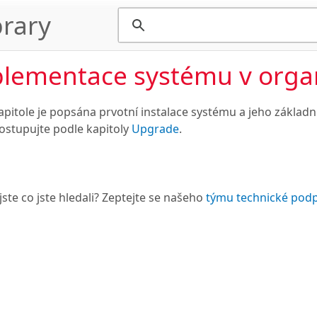
rary
lementace systému v organ
kapitole je popsána prvotní instalace systému a jeho základ
postupujte podle kapitoly
Upgrade
.
jste co jste hledali? Zeptejte se našeho
týmu technické pod