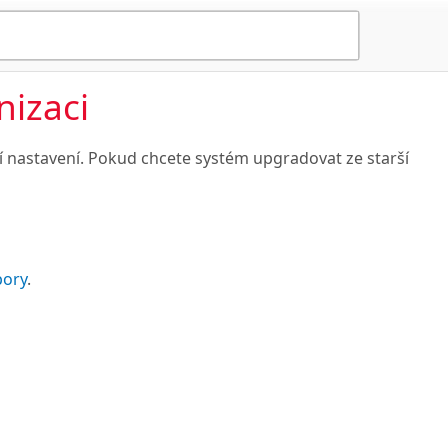
izaci
ní nastavení. Pokud chcete systém upgradovat ze starší
pory
.