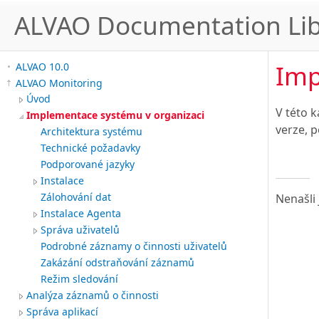
ALVAO Documentation Lib
Imp
ALVAO 10.0
ALVAO Monitoring
Úvod
V této 
Implementace systému v organizaci
verze, 
Architektura systému
Technické požadavky
Podporované jazyky
Instalace
Zálohování dat
Nenašli 
Instalace Agenta
Správa uživatelů
Podrobné záznamy o činnosti uživatelů
Zakázání odstraňování záznamů
Režim sledování
Analýza záznamů o činnosti
Správa aplikací