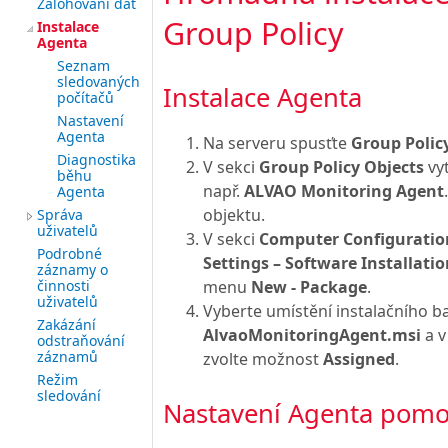
Zálohování dat
Group Policy
Instalace
Agenta
Seznam
sledovaných
Instalace Agenta
počítačů
Nastavení
Agenta
Na serveru spusťte
Group Poli
Diagnostika
V sekci
Group Policy Objects
vyt
běhu
např.
ALVAO Monitoring Agent
Agenta
objektu.
Správa
uživatelů
V sekci
Computer Configuration 
Podrobné
Settings – Software Installati
záznamy o
menu
New - Package
.
činnosti
uživatelů
Vyberte umístění instalačního ba
Zakázání
AlvaoMonitoringAgent.msi
a v
odstraňování
záznamů
zvolte možnost
Assigned
.
Režim
sledování
Nastavení Agenta pomo