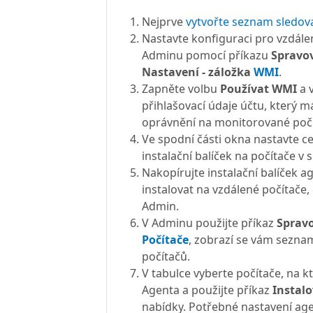
Nejprve
vytvořte seznam sledov
Nastavte konfiguraci pro vzdálen
Adminu pomocí příkazu
Spravov
Nastavení - záložka
WMI
.
Zapněte volbu
Používat WMI
a v
přihlašovací údaje účtu, který 
oprávnění na monitorované počí
Ve spodní části okna nastavte c
instalační balíček na počítače v s
Nakopírujte instalační balíček a
instalovat na vzdálené počítače,
Admin.
V Adminu použijte příkaz
Spravo
Počítače
, zobrazí se vám sezn
počítačů.
V tabulce vyberte počítače, na k
Agenta a použijte příkaz
Instalo
nabídky. Potřebné nastavení ag