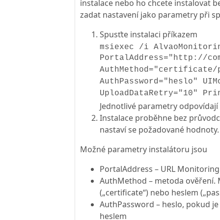
instalace nebo ho chcete instalovat 
zadat nastavení jako parametry při sp
Spusťte instalaci příkazem
msiexec /i AlvaoMonitori
PortalAddress="http://co
AuthMethod="certificate/
AuthPassword="heslo" UIM
UploadDataRetry="10" Pri
Jednotlivé parametry odpovídají
Instalace proběhne bez průvodce
nastaví se požadované hodnoty.
Možné parametry instalátoru jsou
PortalAddress – URL Monitoring
AuthMethod – metoda ověření. M
(„certificate“) nebo heslem („pa
AuthPassword – heslo, pokud je
heslem