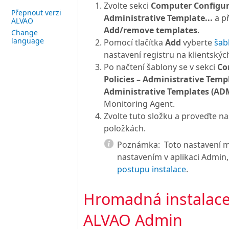
Zvolte sekci
Computer Configura
Přepnout verzi
Administrative Template...
a p
ALVAO
Add/remove templates
.
Change
language
Pomocí tlačítka
Add
vyberte
šab
nastavení registru na klientskýc
Po načtení šablony se v sekci
Co
Policies – Administrative Templa
Administrative Templates (AD
Monitoring Agent.
Zvolte tuto složku a proveďte na
položkách.
Poznámka:
Toto nastavení 
nastavením v aplikaci Admin, 
postupu instalace
.
Hromadná instalac
ALVAO Admin