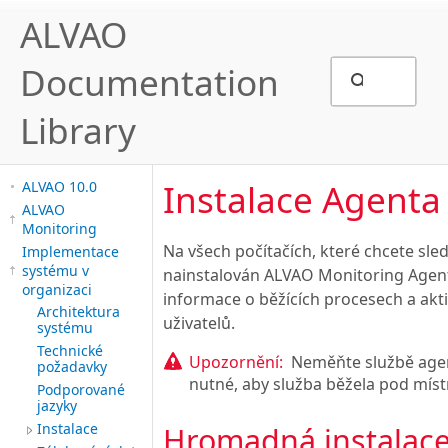
ALVAO
Documentation
Library
Instalace Agenta
ALVAO 10.0
ALVAO
Monitoring
Na všech počítačích, které chcete sle
Implementace
systému v
nainstalován ALVAO Monitoring Agent.
organizaci
informace o běžících procesech a akt
Architektura
uživatelů.
systému
Technické
Upozornění:
Neměňte službě agent
požadavky
nutné, aby služba běžela pod mí
Podporované
jazyky
Instalace
Hromadná instalac