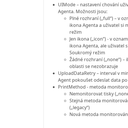
UIMode – nastavení chování uži
Agenta. Možnosti jsou:
Plné rozhraní („full“) – v o
ikona Agenta a uživatel s
režim
Jen ikona („icon“) - v oznam
ikona Agenta, ale uživatel
Soukromý režim
Žádné rozhraní („none“) –
oblasti se nezobrazuje
UploadDataRetry – interval v mi
Agent pokoušet odeslat data p
PrintMethod - metoda monitorov
Nemonitorovat tisky („non
Stejná metoda monitorování
(„legacy“)
Nová metoda monitorování t