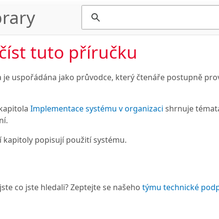
rary
 číst tuto příručku
a je uspořádána jako průvodce, který čtenáře postupně pr
kapitola
Implementace systému v organizaci
shrnuje témata
ní.
í kapitoly popisují použití systému.
jste co jste hledali? Zeptejte se našeho
týmu technické pod