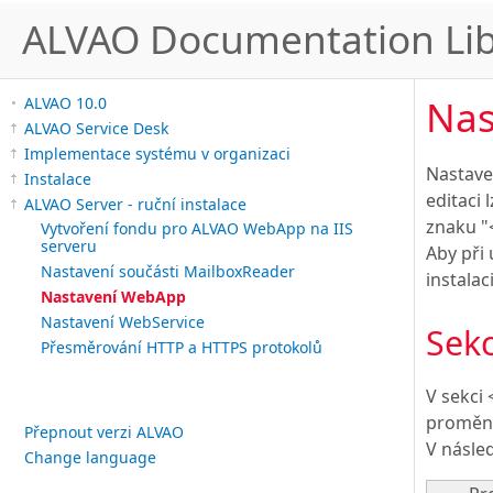
ALVAO Documentation Lib
Nas
ALVAO 10.0
ALVAO Service Desk
Implementace systému v organizaci
Nastave
Instalace
editaci
ALVAO Server - ruční instalace
znaku "<
Vytvoření fondu pro ALVAO WebApp na IIS
serveru
Aby při
Nastavení součásti MailboxReader
instala
Nastavení WebApp
Nastavení WebService
Sek
Přesměrování HTTP a HTTPS protokolů
V sekci
proměnn
Přepnout verzi ALVAO
V násle
Change language