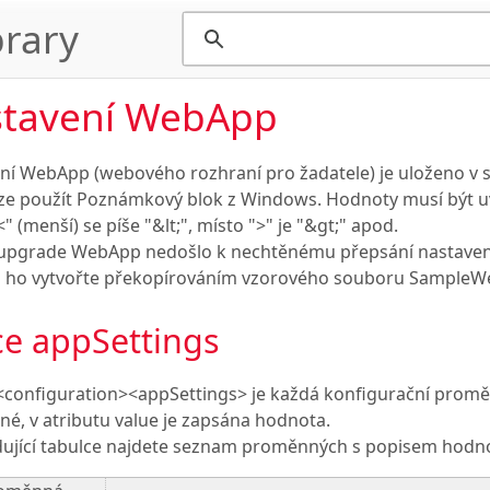
rary
tavení WebApp
ní WebApp (webového rozhraní pro žadatele) je uloženo v
 lze použít Poznámkový blok z Windows. Hodnoty musí být u
" (menší) se píše "&lt;", místo ">" je "&gt;" apod.
 upgrade WebApp nedošlo k nechtěnému přepsání nastavení, 
ci ho vytvořte překopírováním vzorového souboru SampleWe
ce appSettings
 <configuration><appSettings> je každá konfigurační promě
é, v atributu value je zapsána hodnota.
dující tabulce najdete seznam proměnných s popisem hodno