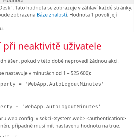
Hodnota
Desk". Tato hodnota se zobrazuje v záhlaví každé stránky.
nebude zobrazena
Báze znalostí
. Hodnota 1 povolí její
u.
ři neaktivitě uživatele
dhlášen, pokud v této době neprovedl žádnou akci.
se nastavuje v minutách od 1 – 525 600):
operty = 'WebApp.AutoLogoutMinutes'
perty = 'WebApp.AutoLogoutMinutes'
oru web.config: v sekci <system.web> <authentication>
lněn, případně musí mít nastavenu hodnotu na true.