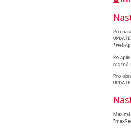
Upoz
Nast
Pro nast
UPDATE
'WebAp
Po aplik
možné l
Pro obn
UPDATE
Nast
Maximál
"maxReq