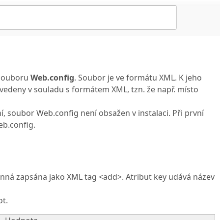
 souboru
Web.config
. Soubor je ve formátu XML. K jeho
vedeny v souladu s formátem XML, tzn. že např. místo
soubor Web.config není obsažen v instalaci. Při první
b.config.
nná zapsána jako XML tag <add>. Atribut key udává název
t.