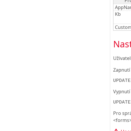
Pr
AppNa
Kb
Custo
Nast
Uživate
Zapnutí 
UPDATE
Vypnutí
UPDATE
Pro spr
<forms>