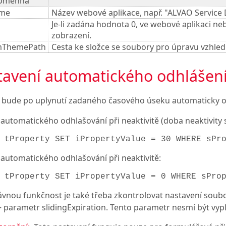
oměnná
me
Název webové aplikace, např. "ALVAO Service 
Je-li zadána hodnota 0, ve webové aplikaci 
zobrazení.
mThemePath
Cesta ke složce se soubory pro úpravu vzhled
avení automatického odhlášení p
l bude po uplynutí zadaného časového úseku automaticky o
automatického odhlašování při neaktivitě (doba neaktivity 
 tProperty SET iPropertyValue = 30 WHERE sPr
 automatického odhlašování při neaktivitě:
 tProperty SET iPropertyValue = 0 WHERE sPro
ávnou funkčnost je také třeba zkontrolovat nastavení soub
 parametr slidingExpiration. Tento parametr nesmí být vyp