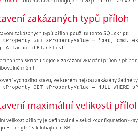
ornění:
Toto nastavení funguje pouze pro formulářové při
avení zakázaných typů příloh
avení zakázaných typů příloh použijte tento SQL skript:
 tProperty SET sPropertyValue = 'bat, cmd, e
p.AttachmentBlacklist'
aci tohoto skriptu dojde k zakázání vkládání příloh s příp
ibovolně měnit
ovení výchozího stavu, ve kterém nejsou zakázány žádné typy
 tProperty SET sPropertyValue = NULL WHERE s
avení maximální velikosti přílo
ní velikost přílohy je definováná v sekci <configuration
uestLength" v kilobajtech [KB].