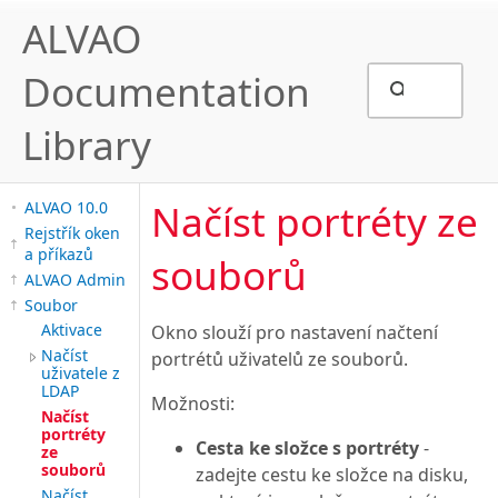
ALVAO
Documentation
Library
Načíst portréty ze
ALVAO 10.0
Rejstřík oken
a příkazů
souborů
ALVAO Admin
Soubor
Aktivace
Okno slouží pro nastavení načtení
Načíst
portrétů uživatelů ze souborů.
uživatele z
LDAP
Možnosti:
Načíst
portréty
Cesta ke složce s portréty
-
ze
souborů
zadejte cestu ke složce na disku,
Načíst