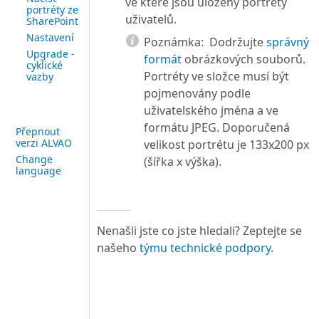
ve které jsou uloženy portréty
portréty ze
uživatelů.
SharePoint
Nastavení
Poznámka:
Dodržujte
správný
Upgrade -
formát
obrázkových souborů.
cyklické
Portréty ve složce musí být
vazby
pojmenovány podle
uživatelského jména a ve
formátu JPEG. Doporučená
Přepnout
verzi ALVAO
velikost portrétu je 133x200 px
Change
(šířka x výška).
language
Nenašli jste co jste hledali? Zeptejte se
našeho
týmu technické podpory
.