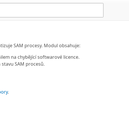
izuje SAM procesy. Modul obsahuje:
lem na chybějící softwarové licence.
m stavu SAM procesů.
pory
.