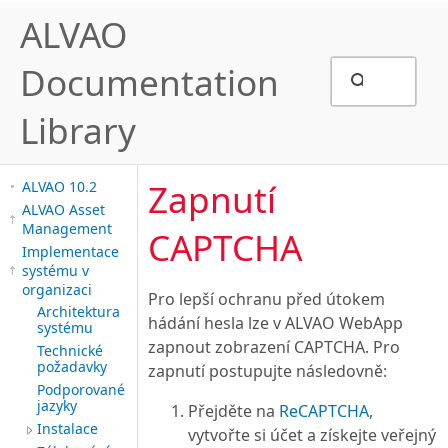
ALVAO
Documentation
Library
Zapnutí
ALVAO 10.2
ALVAO Asset
Management
CAPTCHA
Implementace
systému v
organizaci
Pro lepší ochranu před útokem
Architektura
hádání hesla lze v ALVAO WebApp
systému
zapnout zobrazení CAPTCHA. Pro
Technické
požadavky
zapnutí postupujte následovně:
Podporované
jazyky
Přejděte na
ReCAPTCHA
,
Instalace
vytvořte si účet a získejte veřejný