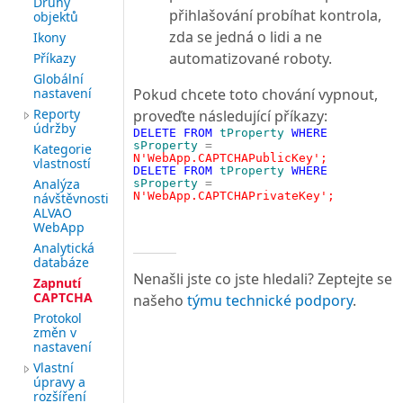
Druhy
přihlašování probíhat kontrola,
objektů
zda se jedná o lidi a ne
Ikony
automatizované roboty.
Příkazy
Globální
nastavení
Pokud chcete toto chování vypnout,
Reporty
proveďte následující příkazy:
údržby
DELETE
FROM
tProperty
WHERE
sProperty
=
Kategorie
N'WebApp.CAPTCHAPublicKey';
vlastností
DELETE
FROM
tProperty
WHERE
Analýza
sProperty
=
N'WebApp.CAPTCHAPrivateKey';
návštěvnosti
ALVAO
WebApp
Analytická
databáze
Nenašli jste co jste hledali? Zeptejte se
Zapnutí
CAPTCHA
našeho
týmu technické podpory
.
Protokol
změn v
nastavení
Vlastní
úpravy a
rozšíření