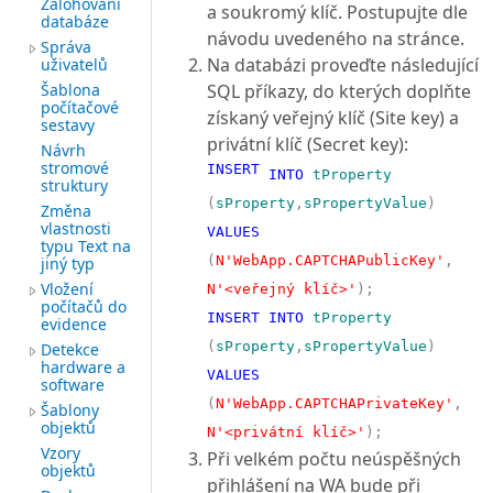
Zálohování
a soukromý klíč. Postupujte dle
databáze
návodu uvedeného na stránce.
Správa
Na databázi proveďte následující
uživatelů
Šablona
SQL příkazy, do kterých doplňte
počítačové
získaný veřejný klíč (Site key) a
sestavy
privátní klíč (Secret key):
Návrh
stromové
INSERT
INTO
tProperty
struktury
(
sProperty
,
sPropertyValue
)
Změna
vlastnosti
VALUES
typu Text na
(
N'WebApp.CAPTCHAPublicKey'
,
jiný typ
Vložení
N'<veřejný klíč>'
);
počítačů do
INSERT
INTO
tProperty
evidence
(
sProperty
,
sPropertyValue
)
Detekce
hardware a
VALUES
software
(
N'WebApp.CAPTCHAPrivateKey'
,
Šablony
objektů
N'<privátní klíč>'
);
Vzory
Při velkém počtu neúspěšných
objektů
přihlášení na WA bude při