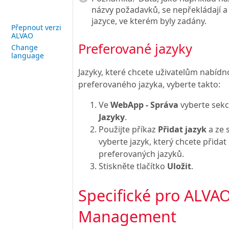
názvy požadavků, se nepřekládají a 
jazyce, ve kterém byly zadány.
Přepnout verzi
ALVAO
Preferované jazyky
Change
language
Jazyky, které chcete uživatelům nabídno
preferovaného jazyka, vyberte takto:
Ve
WebApp - Správa
vyberte sekc
Jazyky
.
Použijte příkaz
Přidat jazyk
a ze 
vyberte jazyk, který chcete přida
preferovaných jazyků.
Stiskněte tlačítko
Uložit
.
Specifické pro ALVA
Management