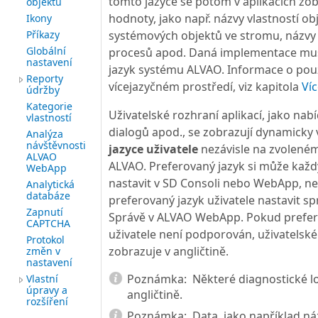
tomto jazyce se potom v aplikacích zo
objektů
hodnoty, jako např. názvy vlastností ob
Ikony
Příkazy
systémových objektů ve stromu, názv
Globální
procesů apod. Daná implementace mus
nastavení
jazyk systému ALVAO. Informace o pou
Reporty
vícejazyčném prostředí, viz kapitola
Ví
údržby
Kategorie
Uživatelské rozhraní aplikací, jako nab
vlastností
dialogů apod., se zobrazují dynamicky
Analýza
návštěvnosti
jazyce uživatele
nezávisle na zvolené
ALVAO
ALVAO. Preferovaný jazyk si může každ
WebApp
nastavit v SD Consoli nebo WebApp, 
Analytická
databáze
preferovaný jazyk uživatele nastavit s
Zapnutí
Správě v ALVAO WebApp. Pokud prefer
CAPTCHA
uživatele není podporován, uživatelské
Protokol
zobrazuje v angličtině.
změn v
nastavení
Poznámka:
Některé diagnostické l
Vlastní
úpravy a
angličtině.
rozšíření
Poznámka:
Data, jako například n