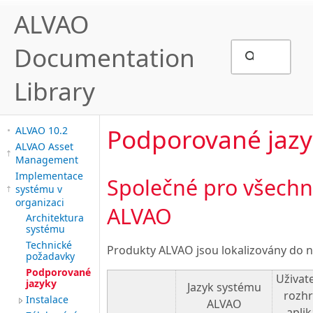
ALVAO
Documentation
Library
Podporované jazy
ALVAO 10.2
ALVAO Asset
Management
Implementace
Společné pro všechn
systému v
organizaci
ALVAO
Architektura
systému
Technické
Produkty ALVAO jsou lokalizovány do ná
požadavky
Podporované
Uživat
jazyky
Jazyk systému
rozhr
Instalace
ALVAO
aplik