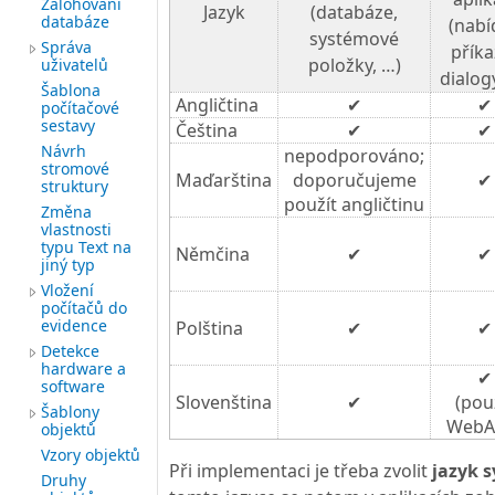
Zálohování
Jazyk
(databáze,
databáze
(nabí
systémové
Správa
příka
položky, …)
uživatelů
dialog
Šablona
Angličtina
✔
✔
počítačové
sestavy
Čeština
✔
✔
Návrh
nepodporováno;
stromové
Maďarština
doporučujeme
✔
struktury
použít angličtinu
Změna
vlastnosti
typu Text na
Němčina
✔
✔
jiný typ
Vložení
počítačů do
evidence
Polština
✔
✔
Detekce
hardware a
✔
software
Slovenština
✔
(pou
Šablony
WebA
objektů
Vzory objektů
Při implementaci je třeba zvolit
jazyk 
Druhy