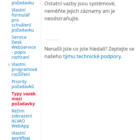
požadavku
Ostatní vazby jsou systémové,
Vlastní
neměňte jejich záznamy ani je
formulář
neodstraňujte.
pro
schválení
požadavku
Service
Desk
WebService
Nenašli jste co jste hledali? Zeptejte se
- popis
našeho
týmu technické podpory
.
rozhraní
Vlastní
programová
rozšíření
Priority
požadavků
Typy vazeb
mezi
požadavky
Režim
zobrazení
ALVAO
WebApp
Vlastní
workflow