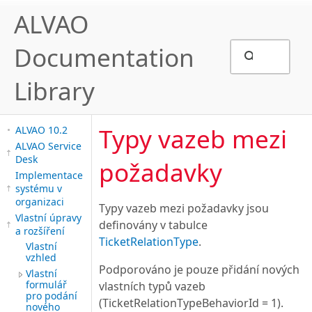
ALVAO
Documentation
Library
Typy vazeb mezi
ALVAO 10.2
ALVAO Service
Desk
požadavky
Implementace
systému v
organizaci
Typy vazeb mezi požadavky jsou
Vlastní úpravy
definovány v tabulce
a rozšíření
TicketRelationType
.
Vlastní
vzhled
Podporováno je pouze přidání nových
Vlastní
formulář
vlastních typů vazeb
pro podání
(TicketRelationTypeBehaviorId = 1).
nového