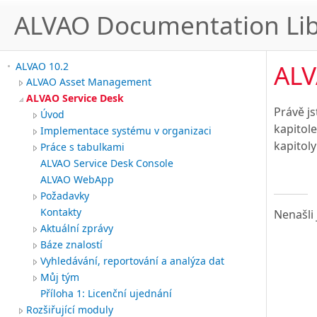
ALVAO Documentation Lib
ALV
ALVAO 10.2
ALVAO Asset Management
ALVAO Service Desk
Právě j
Úvod
kapitol
Implementace systému v organizaci
kapitol
Práce s tabulkami
ALVAO Service Desk Console
ALVAO WebApp
Požadavky
Kontakty
Nenašli 
Aktuální zprávy
Báze znalostí
Vyhledávání, reportování a analýza dat
Můj tým
Příloha 1: Licenční ujednání
Rozšiřující moduly