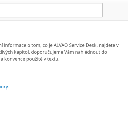
ní informace o tom, co je ALVAO Service Desk, najdete v
notlivých kapitol, doporučujeme Vám nahlédnout do
y a konvence použité v textu.
pory
.