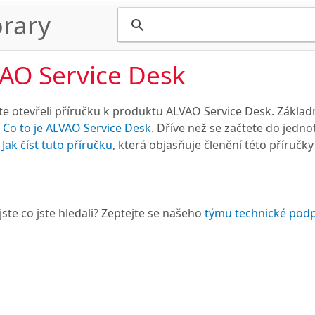
rary
AO Service Desk
ste otevřeli příručku k produktu ALVAO Service Desk. Základ
e
Co to je ALVAO Service Desk
. Dříve než se začtete do jed
y
Jak číst tuto příručku
, která objasňuje členění této příručk
jste co jste hledali? Zeptejte se našeho
týmu technické pod