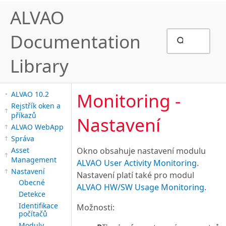
ALVAO
Documentation
Library
Monitoring -
ALVAO 10.2
Rejstřík oken a
příkazů
Nastavení
ALVAO WebApp
Správa
Asset
Okno obsahuje nastavení modulu
Management
ALVAO User Activity Monitoring
.
Nastavení
Nastavení platí také pro modul
Obecné
ALVAO HW/SW Usage Monitoring
.
Detekce
Identifikace
Možnosti:
počítačů
Moduly