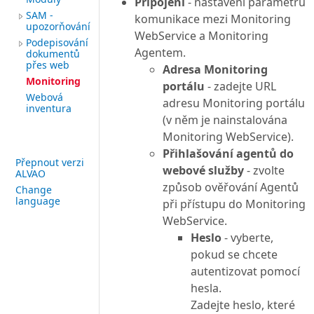
Připojení
- nastavení parametrů
SAM -
komunikace mezi Monitoring
upozorňování
WebService a Monitoring
Podepisování
Agentem.
dokumentů
přes web
Adresa Monitoring
Monitoring
portálu
- zadejte URL
Webová
adresu Monitoring portálu
inventura
(v něm je nainstalována
Monitoring WebService).
Přihlašování agentů do
Přepnout verzi
webové služby
- zvolte
ALVAO
způsob ověřování Agentů
Change
language
při přístupu do Monitoring
WebService.
Heslo
- vyberte,
pokud se chcete
autentizovat pomocí
hesla.
Zadejte heslo, které