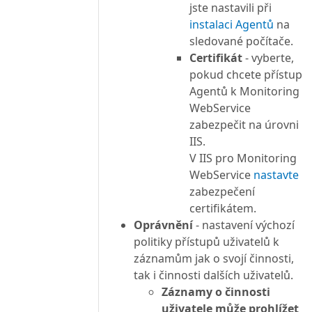
jste nastavili při
instalaci Agentů
na
sledované počítače.
Certifikát
- vyberte,
pokud chcete přístup
Agentů k Monitoring
WebService
zabezpečit na úrovni
IIS.
V IIS pro Monitoring
WebService
nastavte
zabezpečení
certifikátem.
Oprávnění
- nastavení výchozí
politiky přístupů uživatelů k
záznamům jak o svojí činnosti,
tak i činnosti dalších uživatelů.
Záznamy o činnosti
uživatele může prohlížet