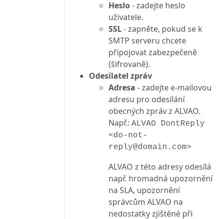
Heslo
- zadejte heslo
uživatele.
SSL
- zapněte, pokud se k
SMTP serveru chcete
připojovat zabezpečeně
(šifrovaně).
Odesílatel zpráv
Adresa
- zadejte e-mailovou
adresu pro odesílání
obecných zpráv z ALVAO.
Např.:
ALVAO DontReply
<do-not-
reply@domain.com>
ALVAO z této adresy odesílá
např. hromadná upozornění
na SLA, upozornění
správcům ALVAO na
nedostatky zjištěné při