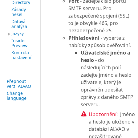
Port
- zadejte číslo portu
Directory
SMTP serveru. Pro
Zásady
hesel
zabezpečené spojení (SSL)
Datová
to je obvykle 465, pro
analýza
nezabezpečené 25.
Jazyky
Přihlašování
- vyberte z
Insider
nabídky způsob ověřování.
Preview
Uživatelské jméno a
Kontrola
nastavení
heslo
- do
následujících polí
zadejte jméno a heslo
Přepnout
uživatele, který je
verzi ALVAO
oprávněn odesílat
Change
zprávy z daného SMTP
language
serveru.
Upozornění:
Jméno
a heslo je uloženo v
databázi ALVAO v
nezašifrované