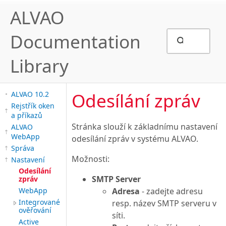
ALVAO
Documentation
Library
Odesílání zpráv
ALVAO 10.2
Rejstřík oken
a příkazů
Stránka slouží k základnímu nastavení
ALVAO
WebApp
odesílání zpráv v systému ALVAO.
Správa
Možnosti:
Nastavení
Odesílání
SMTP Server
zpráv
WebApp
Adresa
- zadejte adresu
Integrované
resp. název SMTP serveru v
ověřování
síti.
Active