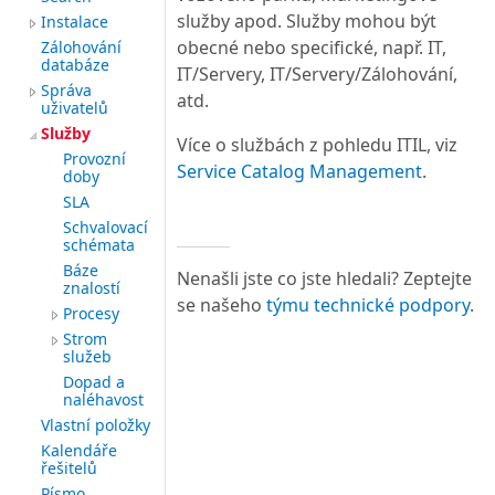
služby apod. Služby mohou být
Instalace
obecné nebo specifické, např. IT,
Zálohování
databáze
IT/Servery, IT/Servery/Zálohování,
Správa
atd.
uživatelů
Služby
Více o službách z pohledu ITIL, viz
Provozní
Service Catalog Management
.
doby
SLA
Schvalovací
schémata
Báze
Nenašli jste co jste hledali? Zeptejte
znalostí
se našeho
týmu technické podpory
.
Procesy
Strom
služeb
Dopad a
naléhavost
Vlastní položky
Kalendáře
řešitelů
Písmo