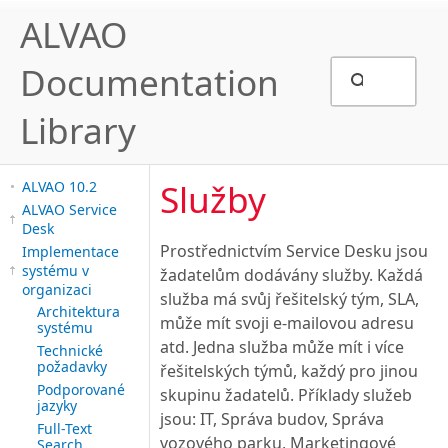
ALVAO
Documentation
Library
Služby
ALVAO 10.2
ALVAO Service
Desk
Prostřednictvím Service Desku jsou
Implementace
systému v
žadatelům dodávány služby. Každá
organizaci
služba má svůj řešitelský tým, SLA,
Architektura
může mít svoji e-mailovou adresu
systému
atd. Jedna služba může mít i více
Technické
požadavky
řešitelských týmů, každý pro jinou
Podporované
skupinu žadatelů. Příklady služeb
jazyky
jsou: IT, Správa budov, Správa
Full-Text
vozového parku, Marketingové
Search