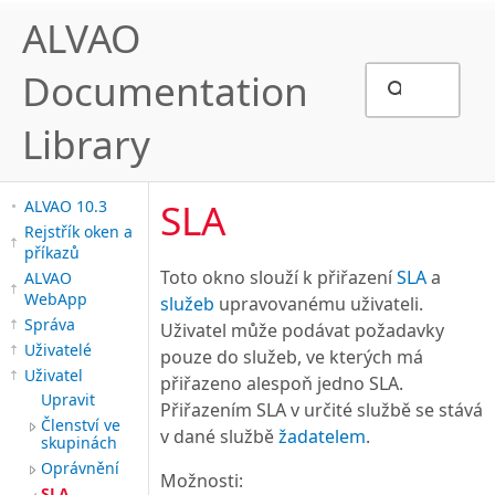
ALVAO
Documentation
Library
SLA
ALVAO 10.3
Rejstřík oken a
příkazů
Toto okno slouží k přiřazení
SLA
a
ALVAO
WebApp
služeb
upravovanému uživateli.
Správa
Uživatel může podávat požadavky
Uživatelé
pouze do služeb, ve kterých má
Uživatel
přiřazeno alespoň jedno SLA.
Upravit
Přiřazením SLA v určité službě se stává
Členství ve
v dané službě
žadatelem
.
skupinách
Oprávnění
Možnosti:
SLA