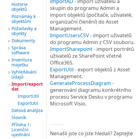
ImportAD
- import uživatelů a
Historie
skupin do programu Admin a
objektů
import objektů (počítače, uživatelé,
Poznámky k
objektům
organizační členění) do Asset
Management.
Požadavky a
objekty
ImportUsersCSV
- import uživatelů
Dokumenty
do programu Admin z CSV souboru.
Správa
ImportSharepoint
- import portrétů
software
uživatelů ze SharePoint včetně
Inventura
Office365.
majetku
ExportUtil
- export objektů z Asset
Vyhledávání
Management.
údajů
GenerateProcessDiagram
-
Import/export
dat
generování diagramu konkrétního
ImportUtil
procesu Service Desku v programu
ExportUtil
Microsoft Visio.
Datová analýza
Slovník
Příloha 1:
Licenční
Nenašli jste co jste hledali? Zeptejte
ujednání