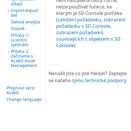
není nastavená cesta ručně,
údajů
nelze používat funkce, ke
Import/export
kterým je SD Console potřeba
dat
(
založení požadavku
,
zobrazení
Datová analýza
požadavku v SD Console
,
Slovník
zobrazení požadavků
Příloha 1:
souvisejících s objektem v SD
Licenční
ujednání
Console
).
Příloha 2:
Začínáme s
ALVAO Asset
Management
Nenašli jste co jste hledali? Zeptejte
se našeho
týmu technické podpory
.
Přepnout verzi
ALVAO
Change language