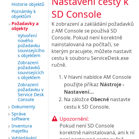
Nastavení cesty k
Historie objektů
SD Console
Poznámky k
objektům
Požadavky a
K zobrazení a zakládání požadavků
objekty
z AM Console se používá SD
Vytvoření
Console. Pokud není korektně
nového
nainstalovaná na počítači, se
požadavku
souvisejícího
kterým pracujete, můžete nastavit
s objektem
cestu k souboru ServiceDesk.exe
Zobrazení
ručně.
požadavků
souvisejících
V hlavní nabídce AM Console
s objektem
použijte příkaz
Nástroje -
Zobrazení
požadavku v
Nastavení...
Service Desk
Na záložce
Obecné
nastavte
Console
cestu k SD Console.
Dokumenty
Správa
Upozornění:
software
Pokud není SD Console
Inventura
majetku
korektně nainstalovaná, ani k ní
Vyhledávání