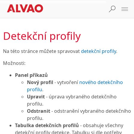
Detekční profily
Na této stránce můžete spravovat
detekční profily
.
Možnosti:
Panel příkazů
Nový profil
- vytvoření
nového detekčního
profilu
.
Upravit
- úprava vybraného detekčního
profilu.
Odstranit
- odstranění vybraného detekčního
profilu.
Tabulka detekčních profilů
- obsahuje všechny
detekční profily detekce. Tabulku si dle potřeby