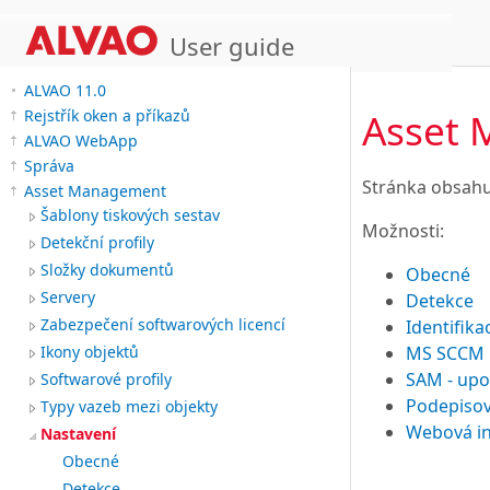
User guide
ALVAO 11.0
Asset 
Rejstřík oken a příkazů
ALVAO WebApp
Správa
Stránka obsahu
Asset Management
Šablony tiskových sestav
Možnosti:
Detekční profily
Složky dokumentů
Obecné
Servery
Detekce
Zabezpečení softwarových licencí
Identifika
MS SCCM 
Ikony objektů
SAM - upo
Softwarové profily
Podepiso
Typy vazeb mezi objekty
Webová i
Nastavení
Obecné
Detekce