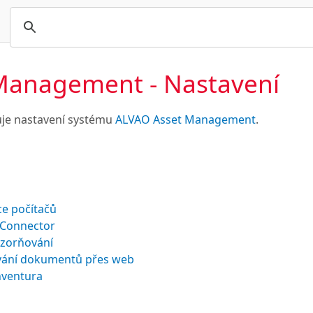
Management - Nastavení
je nastavení systému
ALVAO Asset Management
.
ce počítačů
Connector
zorňování
vání dokumentů přes web
nventura