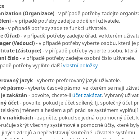
ce
nization (Organizace)
- v případě potřeby zadejte organiz
lení
- v případě potřeby zadejte oddělení uživatele.
ce
- v případě potřeby zadejte funkci uživatele.
ce (Úřad)
- v případě potřeby zadejte úřad, ve kterém uživate
ger (Vedoucí)
- v případě potřeby vyberte osobu, která je
titute (Zástupce)
- v případě potřeby vyberte osobu, která
ní číslo
- v případě potřeby zadejte osobní číslo uživatele.
ípadě potřeby vyplňte další
vlastní položky
.
é
erovaný jazyk
- vyberte preferovaný jazyk uživatele.
ové pásmo
- vyberte časové pásmo, ve kterém se mají uživat
 je zakázán
- povolte, chcete-li
účet zakázat
. Vybraný uživa
ený účet
- povolte, pokud je účet sdílený, tj. společný účet 
atelským jménem a heslem a při práci se systémem vyplňují 
t v nabídkách
- zapněte, pokud se jedná o pomocný účet, kt
ručuje skrýt všechny systémové a pomocné účty, které byl
 jiných zdrojů a nepředstavují skutečné uživatele systému.