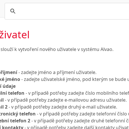
živatel
slouží k vytvoření nového uživatele v systému Alvao.
příjmení
- zadejte jméno a příjmení uživatele.
ské jméno
- zadejte uživatelské jméno, pod kterým se bude u
í údaje
lní telefon
- v případě potřeby zadejte číslo mobilního tele
il
- v případě potřeby zadejte e-mailovou adresu uživatele.
il 2
- v případě potřeby zadejte druhý e-mail uživatele.
tronický telefon
- v případě potřeby zadejte telefonní číslo 
ební telefon 2
- v případě potřeby zadejte druhé telefonní čí
í kontakty
- v případě potřeby zadejte další kontakty uživat