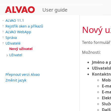
User guide
ALVAO 11.1
Nový u
Rejstřík oken a příkazů
ALVAO WebApp
Správa
Tento formulář 
Uživatelé
Nový uživatel
Možnosti:
Uživatel
Jméno a 
Uživatel
Kontaktn
Přepnout verzi Alvao
Mobi
Změnit jazyk
E-ma
E-ma
Elek
Služ
Dalš