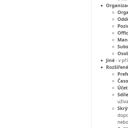
Organiza
Orga
Oddě
Pozi
Offi
Mana
Subs
Osob
Jiné
- v př
Rozšířen
Pref
Čas
Účet
Sdíl
uživ
Skrý
dopo
nebo