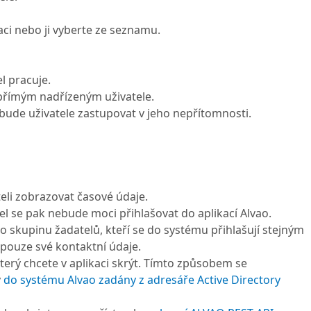
aci nebo ji vyberte ze seznamu.
l pracuje.
 přímým nadřízeným uživatele.
 bude uživatele zastupovat v jeho nepřítomnosti.
eli zobrazovat časové údaje.
tel se pak nebude moci přihlašovat do aplikací Alvao.
pro skupinu žadatelů, kteří se do systému přihlašují stejným
pouze své kontaktní údaje.
erý chcete v aplikaci skrýt. Tímto způsobem se
y
do systému Alvao zadány z adresáře Active Directory