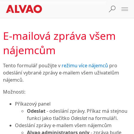
E-mailová zpráva všem
nájemcům
Tento formulář použijte v
režimu více nájemců
pro
odeslání vybrané zprávy e-mailem všem uživatelům
nájemců.
Možnosti:
Příkazový panel
Odeslat
- odeslání zprávy. Příkaz má stejnou
funkci jako tlačítko
Odeslat
na formuláři.
Odeslání zprávy e-mailem všem nájemcům
Alvao administrators only
- zpráva bude