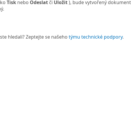
ítko
Tisk
nebo
Odeslat
či
Uložit
), bude vytvořený dokument 
ý.
 jste hledali? Zeptejte se našeho
týmu technické podpory
.