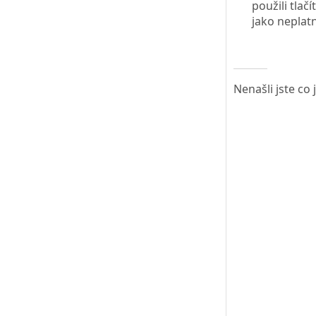
použili tlač
jako neplatn
Nenašli jste co