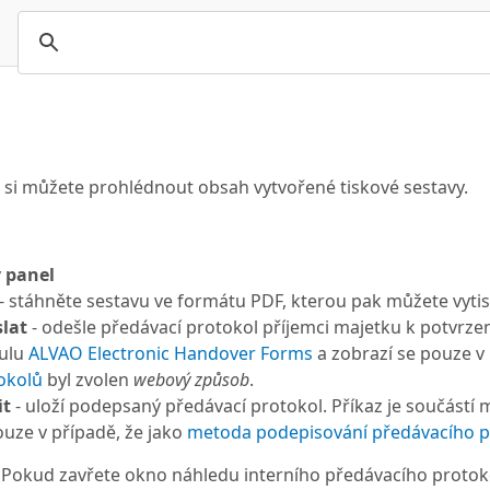
d
 si můžete prohlédnout obsah vytvořené tiskové sestavy.
 panel
- stáhněte sestavu ve formátu PDF, kterou pak můžete vytis
lat
- odešle předávací protokol příjemci majetku k potvrze
ulu
ALVAO Electronic Handover Forms
a zobrazí se pouze v 
okolů
byl zvolen
webový způsob
.
it
- uloží podepsaný předávací protokol. Příkaz je součástí
ouze v případě, že jako
metoda podepisování předávacího p
Pokud zavřete okno náhledu interního předávacího protokolu