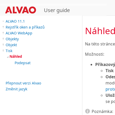
User guide
ALVAO 11.1
Náhle
Rejstřík oken a příkazů
ALVAO WebApp
Objekty
Na této stránce
Objekt
Tisk
Možnosti:
Náhled
Podepsat
Příkazový
Tisk
Odes
mod
Přepnout verzi Alvao
prot
Změnit jazyk
Ulož
se p
Poznámka: