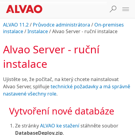
ALVAO 11.2
/
Průvodce administrátora
/
On-premises
instalace
/
Instalace
/
Alvao Server - ruční instalace
Alvao Server - ruční
instalace
Ujistěte se, že počítač, na který chcete nainstalovat
Alvao Server, splňuje
technické požadavky a má správně
nastavené všechny
role
.
Vytvoření nové databáze

Ze stránky
ALVAO ke stažení
stáhněte soubor
DatabaseDeploy.zip
.