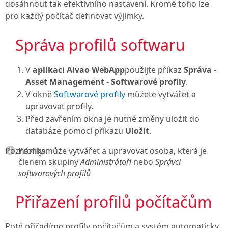
dosáhnout tak efektivního nastavení. Kromě toho lze
pro každý počítač definovat výjimky.
Správa profilů softwaru
V
aplikaci Alvao WebApp
použijte příkaz
Správa -
Asset Management
- Softwarové profily
.
V okně
Softwarové profily
můžete vytvářet a
upravovat profily.
Před zavřením okna je nutné změny uložit do
databáze pomocí příkazu
Uložit
.
Poznámka:
Profily může vytvářet a upravovat osoba, která je
členem skupiny
Administrátoři
nebo
Správci
softwarových profilů
Přiřazení profilů počítačům
Poté přiřadíme profily počítačům a systém automaticky