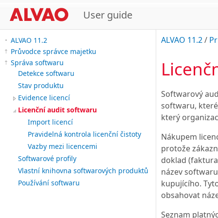
User guide
ALVAO 11.2
/
Pr
ALVAO 11.2
Průvodce správce majetku
Licenč
Správa softwaru
Detekce softwaru
Stav produktu
Softwarový aud
Evidence licencí
softwaru, které
Licenční audit softwaru
který organizace
Import licencí
Pravidelná kontrola licenční čistoty
Nákupem licenc
Vazby mezi licencemi
protože zákazní
Softwarové profily
doklad (faktura
Vlastní knihovna softwarových produktů
název softwaru 
kupujícího. Tyt
Používání softwaru
obsahovat náze
Seznam platných