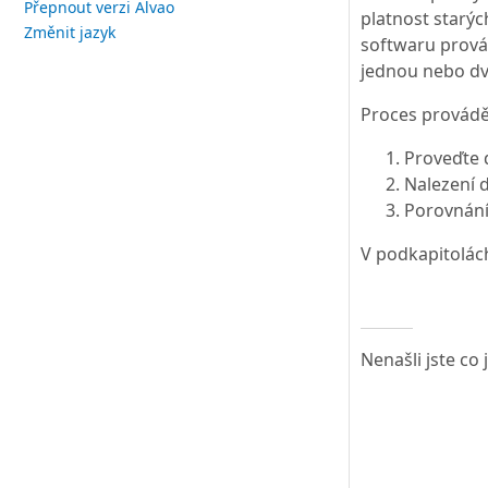
Přepnout verzi Alvao
platnost starýc
Změnit jazyk
softwaru provád
jednou nebo dv
Proces provádě
Proveďte d
Nalezení d
Porovnání
V podkapitolác
Nenašli jste co