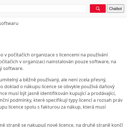
Chatbot
 softwaru
 v počítačích organizace s licencemi na používání
 počítačích v organizaci nainstalován pouze software, na
ný software.
umitelný a běžně používaný, ale není zcela přesný,
ako doklad o nákupu licence se obvykle používá daňový
e musí být jasně identifikován kupující a prodávající,
ční podmínky, které specifikují typy licencí a rozsah práv
upu licence spolu s fakturou za nákup, která musí
né straně se nakupují nové licence, na druhé straně končí