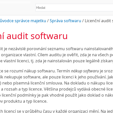
ůvodce správce majetku
/
Správa softwaru
/
Licenční audit
ní audit softwaru
it je nezávislé porovnání seznamu softwaru nainstalovaného
 organizace vlastní. Cílem auditu je ověřit, zda je na všech
 vlastní licenci, tj. zda je nainstalován pouze legálně získa
e se rozumí nákup softwaru. Termín
nákup softwaru
je sroz
k nekupuje software, ale pouze licenci k jeho používání. J
) nebo písemná licenční smlouva. Na dokladu o nákupu licenc
a rozsah a typ licence. Většina prodejců vydává obecné licen
o licenční podmínky je pak vhodné použít jako doklad o nák
v produktu a typ licence.
 licencí se v průběhu času v každé organizaci mění. Na jed