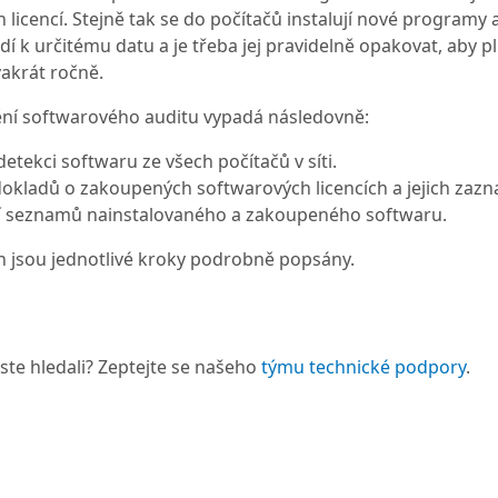
h licencí. Stejně tak se do počítačů instalují nové programy 
í k určitému datu a je třeba jej pravidelně opakovat, aby pl
akrát ročně.
ní softwarového auditu vypadá následovně:
etekci softwaru ze všech počítačů v síti.
okladů o zakoupených softwarových licencích a jejich zazna
 seznamů nainstalovaného a zakoupeného softwaru.
h jsou jednotlivé kroky podrobně popsány.
 jste hledali? Zeptejte se našeho
týmu technické podpory
.